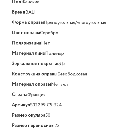
Пол
Женские
Бренд
BALI
Форма оправы
Прямоугольная/многоугольная
Цвет оправы
Серебро
Поляризация
Нет
Материал линз
Полимер
Зеркальное покрытие
Да
Конструкция оправы
Безободковая
Материал оправы
Металл
Страна
Франция
Артикул
S32299 C5 B24
Размер окуляра
50
Размер переносицы
23