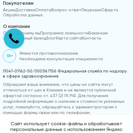
Покупателям
Акции
Доставка
Оплата
Вопрос-ответ
Лицензии
Оферта
Обработка данных
О компании
Отзывы
Почему мы
Программа лояльности
Вакансии
Эксклюзивный бренд
Блог
Карта сайта
Контакты
Имеются противопоказания.
18+
Необходима консультация специалиста
Л041-01162-50/000367156 Федеральная служба по надзору
в сфере здравоохранения
Обращаем ваше внимание, что цены на сайте могут
отличаться от цен в Клинике и не являются публичной
офертой согласно ст. 437 (2) ГК РФ. Для получения
подробной информации о наличии и стоимости указанных
услуг, пожалуйста, обращайтесь к администраторам с
помощью формы связи или по телефонам.
Сайт использует cookie-файлы и обрабатывает
персональные данные с использованием Яндекс
© 2026 «ВижуВсё»
Реквизиты компании