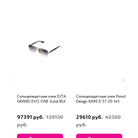
Солнцезащитные очки DITA
Солнцезащитные очки Porsche
С
GRAND-EVO ONE Gold-BLK
Design 8690 D 57-20-145
U
97391 руб.
139130
29610 руб.
42300
3
руб.
руб.