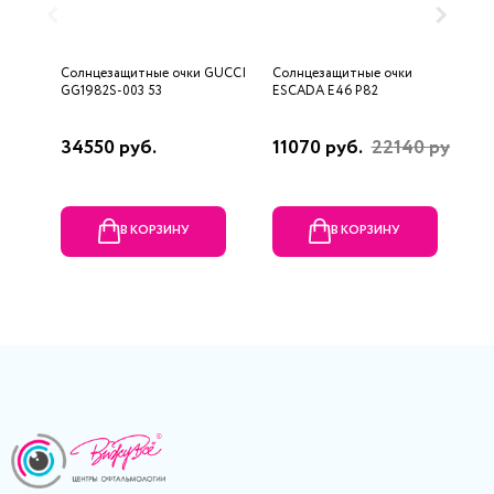
Солнцезащитные очки GUCCI
Солнцезащитные очки
С
GG1982S-003 53
ESCADA E46 P82
6
34550 руб.
11070 руб.
22140 руб.
4
В КОРЗИНУ
В КОРЗИНУ