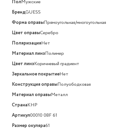
Пол
Мужские
Бренд
GUESS
Форма оправы
Прямоугольная/многоугольная
Цвет оправы
Серебро
Поляризация
Нет
Материал линз
Полимер
Цвет линз
Коричневый градиент
Зеркальное покрытие
Нет
Конструкция оправы
Полуободковая
Материал оправы
Металл
Страна
КНР
Артикул
00010 08F 61
Размер окуляра
61