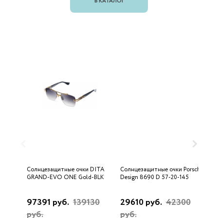
В КАТАЛОГ
Солнцезащитные очки DITA
Солнцезащитные очки Porsche
С
GRAND-EVO ONE Gold-BLK
Design 8690 D 57-20-145
U
97391 руб.
139130
29610 руб.
42300
3
руб.
руб.