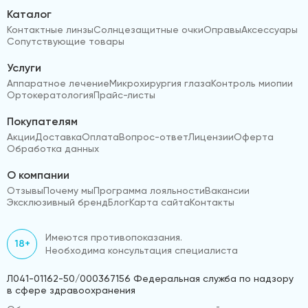
Каталог
Контактные линзы
Солнцезащитные очки
Оправы
Аксессуары
Сопутствующие товары
Услуги
Аппаратное лечение
Микрохирургия глаза
Контроль миопии
Ортокератология
Прайс-листы
Покупателям
Акции
Доставка
Оплата
Вопрос-ответ
Лицензии
Оферта
Обработка данных
О компании
Отзывы
Почему мы
Программа лояльности
Вакансии
Эксклюзивный бренд
Блог
Карта сайта
Контакты
Имеются противопоказания.
18+
Необходима консультация специалиста
Л041-01162-50/000367156 Федеральная служба по надзору
в сфере здравоохранения