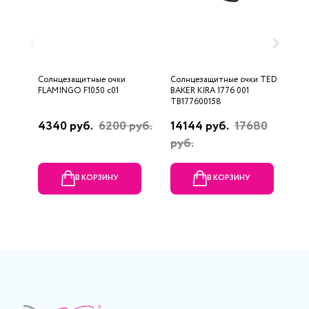
Солнцезащитные очки
Солнцезащитные очки TED
С
FLAMINGO F1050 c01
BAKER KIRA 1776 001
R
TB177600158
4340 руб.
6200 руб.
14144 руб.
17680
3
руб.
В КОРЗИНУ
В КОРЗИНУ