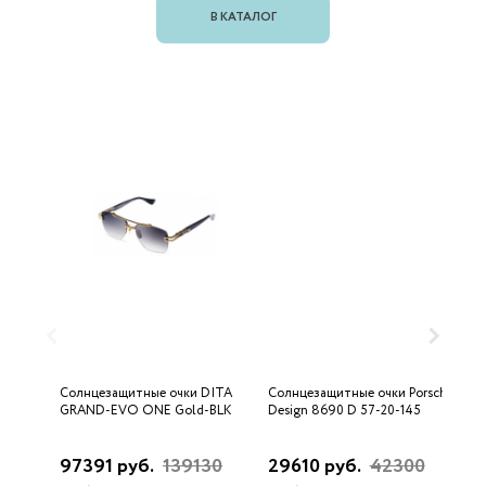
В КАТАЛОГ
Солнцезащитные очки DITA
Солнцезащитные очки Porsche
С
GRAND-EVO ONE Gold-BLK
Design 8690 D 57-20-145
U
97391 руб.
139130
29610 руб.
42300
3