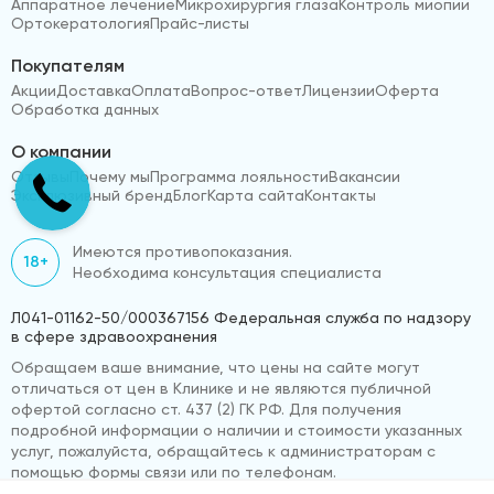
Аппаратное лечение
Микрохирургия глаза
Контроль миопии
Ортокератология
Прайс-листы
Покупателям
Акции
Доставка
Оплата
Вопрос-ответ
Лицензии
Оферта
Обработка данных
О компании
Отзывы
Почему мы
Программа лояльности
Вакансии
Эксклюзивный бренд
Блог
Карта сайта
Контакты
Имеются противопоказания.
18+
Необходима консультация специалиста
Л041-01162-50/000367156 Федеральная служба по надзору
в сфере здравоохранения
Обращаем ваше внимание, что цены на сайте могут
отличаться от цен в Клинике и не являются публичной
офертой согласно ст. 437 (2) ГК РФ. Для получения
подробной информации о наличии и стоимости указанных
услуг, пожалуйста, обращайтесь к администраторам с
помощью формы связи или по телефонам.