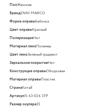
Пол
Женские
Бренд
ENNI MARCO
Форма оправы
Бабочка
Цвет оправы
Красный
Поляризация
Нет
Материал линз
Полимер
Цвет линз
Зелёный градиент
Зеркальное покрытие
Нет
Конструкция оправы
Ободковая
Материал оправы
Пластик
Страна
Китай
Артикул
IS 43-024 37P
Размер окуляра
55