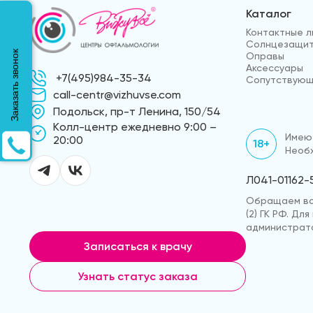
Каталог
Контактные л
Солнцезащит
Заказать звонок
Оправы
Аксессуары
+7(495)984-35-34
Сопутствующ
call-centr@vizhuvse.com
Подольск, пр-т Ленина, 150/54
Kолл-центр ежедневно 9:00 –
Имеют
20:00
18+
Необх
Л041-01162-
Обращаем ваш
(2) ГК РФ. Д
администрато
Записаться к врачу
Узнать статус заказа