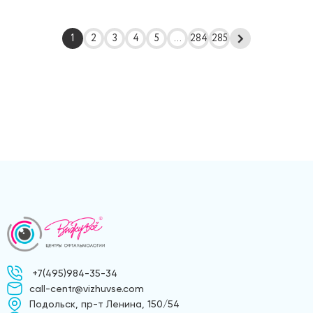
1
2
3
4
5
...
284
285
+7(495)984-35-34
call-centr@vizhuvse.com
Подольск, пр-т Ленина, 150/54