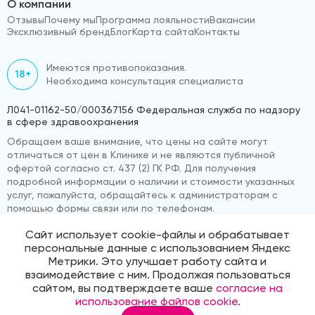
О компании
Отзывы
Почему мы
Программа лояльности
Вакансии
Эксклюзивный бренд
Блог
Карта сайта
Контакты
Имеются противопоказания.
18+
Необходима консультация специалиста
Л041-01162-50/000367156 Федеральная служба по надзору
в сфере здравоохранения
Обращаем ваше внимание, что цены на сайте могут
отличаться от цен в Клинике и не являются публичной
офертой согласно ст. 437 (2) ГК РФ. Для получения
подробной информации о наличии и стоимости указанных
услуг, пожалуйста, обращайтесь к администраторам с
помощью формы связи или по телефонам.
Сайт использует cookie-файлы и обрабатывает
персональные данные с использованием Яндекс
© 2026 «ВижуВсё»
Реквизиты компании
Метрики. Это улучшает работу сайта и
Политика обработки персональных данных
взаимодействие с ним. Продолжая пользоваться
Продвижение сайта
Medmaps
сайтом, вы подтверждаете ваше
согласие на
использование файлов cookie
.