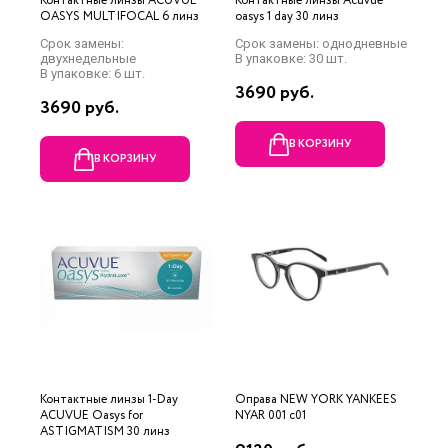
Контактные линзы ACUVUE
Контактные линзы Acuvue
OASYS MULTIFOCAL 6 линз
oasys 1 day 30 линз
Срок замены:
Срок замены: однодневные
двухнедельные
В упаковке: 30 шт.
В упаковке: 6 шт.
3690 руб.
3690 руб.
В КОРЗИНУ
В КОРЗИНУ
Контактные линзы 1-Day
Оправа NEW YORK YANKEES
ACUVUE Oasys for
NYAR 001 c01
ASTIGMATISM 30 линз