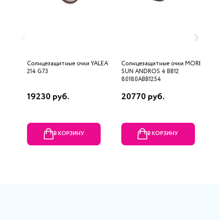
Солнцезащитные очки YALEA
Солнцезащитные очки MOREL
С
214 G73
SUN ANDROS 4 BB12
2
80180ABB1254
19230 руб.
20770 руб.
1
р
В КОРЗИНУ
В КОРЗИНУ