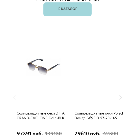
В КАТАЛОГ
Солнцезащитные очки DITA
Солнцезащитные очки Porsche
С
GRAND-EVO ONE Gold-BLK
Design 8690 D 57-20-145
U
97391 руб.
139130
29610 руб.
42300
3