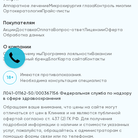
Аппаратное лечение
Микрохирургия глаза
Контроль миопии
Ортокератология
Прайс-листы
Покупателям
Акции
Доставка
Оплата
Вопрос-ответ
Лицензии
Оферта
Обработка данных
О компании
Отзывы
Почему мы
Программа лояльности
Вакансии
Эксклюзивный бренд
Блог
Карта сайта
Контакты
Имеются противопоказания.
18+
Необходима консультация специалиста
Л041-01162-50/000367156 Федеральная служба по надзору
в сфере здравоохранения
Обращаем ваше внимание, что цены на сайте могут
отличаться от цен в Клинике и не являются публичной
офертой согласно ст. 437 (2) ГК РФ. Для получения
подробной информации о наличии и стоимости указанных
услуг, пожалуйста, обращайтесь к администраторам с
помощью формы связи или по телефонам.