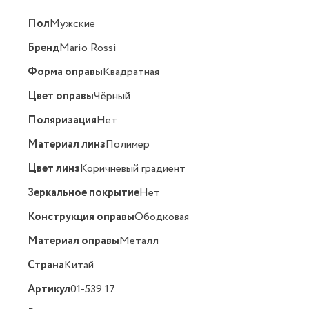
Пол
Мужские
Бренд
Mario Rossi
Форма оправы
Квадратная
Цвет оправы
Чёрный
Поляризация
Нет
Материал линз
Полимер
Цвет линз
Коричневый градиент
Зеркальное покрытие
Нет
Конструкция оправы
Ободковая
Материал оправы
Металл
Страна
Китай
Артикул
01-539 17