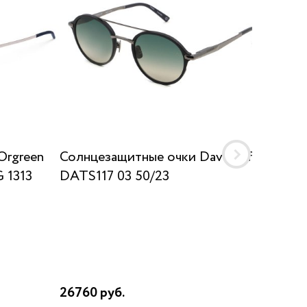
Orgreen
Солнцезащитные очки Davidoff
Солнц
 1313
DATS117 03 50/23
SUN K
26760 руб.
17910 р