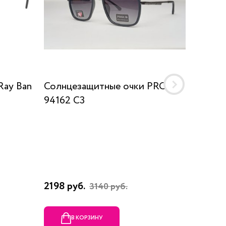
Ray Ban
Солнцезащитные очки PROUD
Солнце
94162 C3
6548 1
2198 руб.
11790 р
3140 руб.
В КОРЗИНУ
В