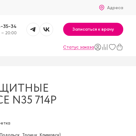
Адреса
4-35-34
Записаться к врачу
 – 20:00
Статус заказа
АЩИТНЫЕ
E N35 714P
фетка
Подольск
,
Троицк
,
Климовск
)