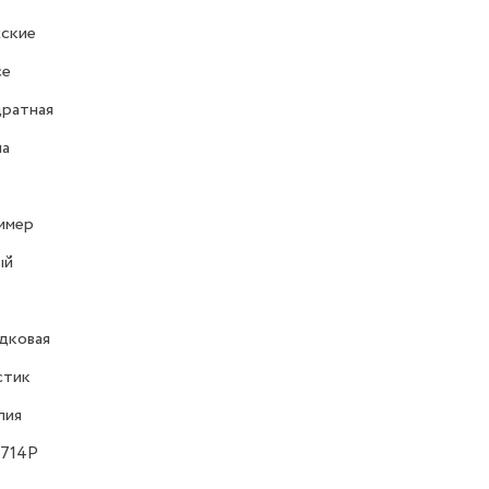
ские
ce
ратная
на
имер
ый
дковая
стик
лия
 714P