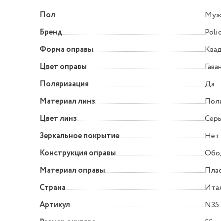
Пол
Муж
Бренд
Poli
Форма оправы
Квад
Цвет оправы
Гава
Поляризация
Да
Материал линз
Пол
Цвет линз
Сер
Зеркальное покрытие
Нет
Конструкция оправы
Обо
Материал оправы
Пла
Страна
Ита
Артикул
N35