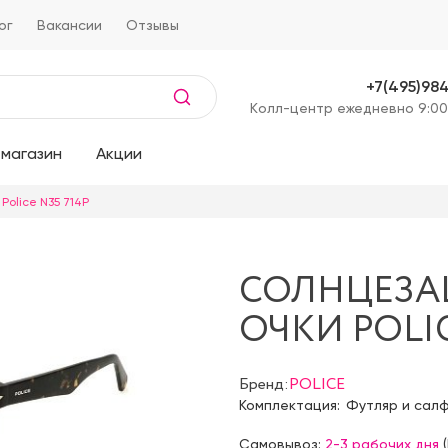
ог
Вакансии
Отзывы
+7(495)98
Kолл-центр ежедневно 9:00
магазин
Акции
Police N35 714P
СОЛНЦЕЗ
ОЧКИ POLIC
Бренд:
POLICE
Комплектация:
Футляр и сал
Самовывоз:
2-3 рабочих дня
(