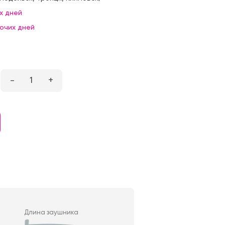
х дней
бочих дней
–
1
+
Длина заушника