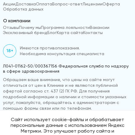
Акции
Доставка
Оплата
Вопрос-ответ
Лицензии
Оферта
Обработка данных
О компании
Отзывы
Почему мы
Программа лояльности
Вакансии
Эксклюзивный бренд
Блог
Карта сайта
Контакты
Имеются противопоказания.
18+
Необходима консультация специалиста
Л041-01162-50/000367156 Федеральная служба по надзору
в сфере здравоохранения
Обращаем ваше внимание, что цены на сайте могут
отличаться от цен в Клинике и не являются публичной
офертой согласно ст. 437 (2) ГК РФ. Для получения
подробной информации о наличии и стоимости указанных
услуг, пожалуйста, обращайтесь к администраторам с
помощью формы связи или по телефонам.
Сайт использует cookie-файлы и обрабатывает
персональные данные с использованием Яндекс
© 2026 «ВижуВсё»
Реквизиты компании
Метрики. Это улучшает работу сайта и
Политика обработки персональных данных