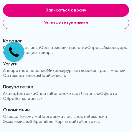
Записаться к врачу
Узнать статус заказа
Каталог
Контактные линзы
Солнцезащитные очки
Оправы
Аксессуары
Сопутствующие товары
Услуги
Аппаратное лечение
Микрохирургия глаза
Контроль миопии
Ортокератология
Прайс-листы
Покупателям
Акции
Доставка
Оплата
Вопрос-ответ
Лицензии
Оферта
Обработка данных
О компании
Отзывы
Почему мы
Программа лояльности
Вакансии
Эксклюзивный бренд
Блог
Карта сайта
Контакты