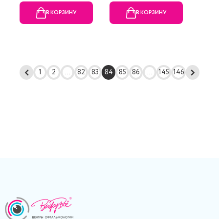
В КОРЗИНУ
В КОРЗИНУ
1
2
...
82
83
84
85
86
...
145
146