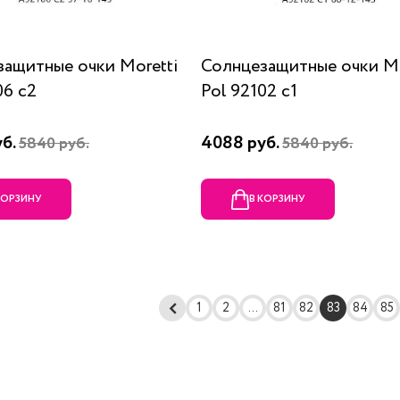
ащитные очки Moretti
Солнцезащитные очки Mo
06 c2
Pol 92102 c1
уб.
4088 руб.
5840 руб.
5840 руб.
КОРЗИНУ
В КОРЗИНУ
1
2
...
81
82
83
84
85