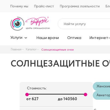
Почему мы
Прайс-лист
Программа лояльности
Бл
Услуги
Наши врачи
Оптика
Интернет-
Главная
Каталог
Солнцезащитные очки
СОЛНЦЕЗАЩИТНЫЕ О
Женски
Стоимость:
Авиато
от
627
до
140560