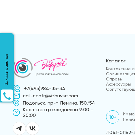
Заказать звонок
Каталог
Контактные л
Солнцезащит
Оправы
Аксессуары
+7(495)984-35-34
Сопутствующ
call-centr@vizhuvse.com
Подольск, пр-т Ленина, 150/54
Kолл-центр ежедневно 9:00 –
Имеют
20:00
18+
Необх
Л041-01162-