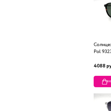
Солнцез
Pol 932
4088 р
В 