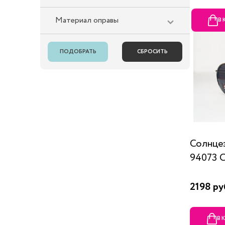
Материал оправы
В
Солнце
94073 
2198 ру
В 