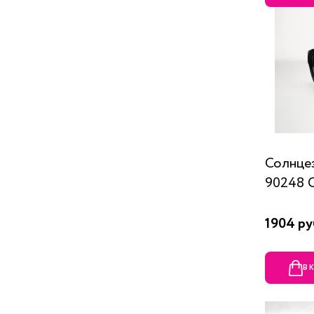
Солнце
90248 
1904 ру
В 