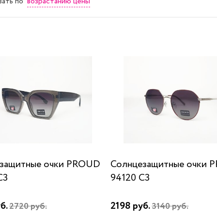
возрастанию цены
вать
по
защитные очки PROUD
Солнцезащитные очки 
C3
94120 С3
б.
2198 руб.
2720 руб.
3140 руб.