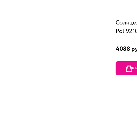
Солнцез
Pol 921
4088 р
В 