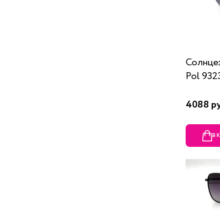
Солнцез
Pol 932
4088 р
В 