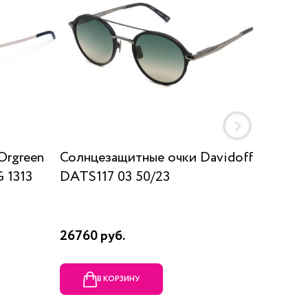
Orgreen
Солнцезащитные очки Davidoff
Солнц
 1313
DATS117 03 50/23
SUN K
26760 руб.
17910 р
В КОРЗИНУ
В