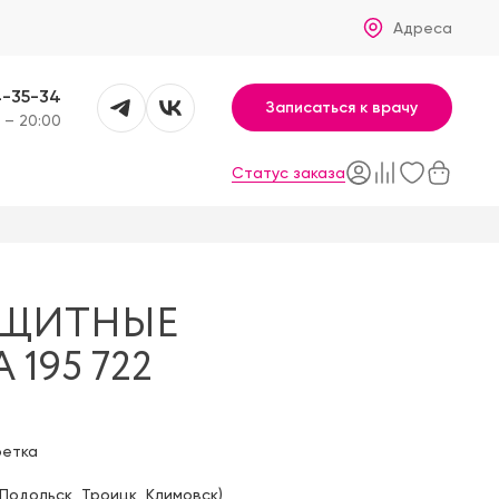
Адреса
4-35-34
Записаться к врачу
 – 20:00
Статус заказа
АЩИТНЫЕ
 195 722
фетка
Подольск
,
Троицк
,
Климовск
)