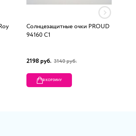
Roy
Солнцезащитные очки PROUD
Солнце
94160 C1
Pol 93
2198 руб.
4088 р
3140 руб.
В КОРЗИНУ
В