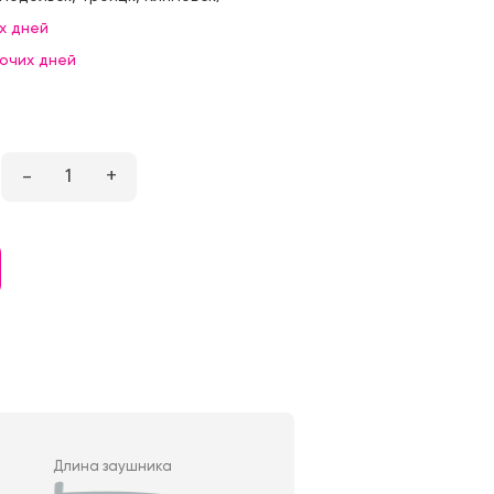
х дней
бочих дней
–
1
+
Длина заушника