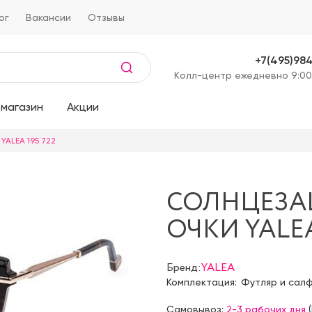
ог
Вакансии
Отзывы
+7(495)98
Kолл-центр ежедневно 9:00
магазин
Акции
YALEA 195 722
СОЛНЦЕЗ
ОЧКИ YALEA
Бренд:
YALEA
Комплектация:
Футляр и сал
Самовывоз:
2-3 рабочих дня
(