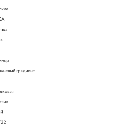
ские
EA
очка
на
имер
чневый градиент
дковая
стик
ай
722