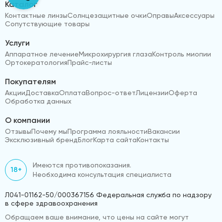
Каталог
Контактные линзы
Солнцезащитные очки
Оправы
Аксессуары
Сопутствующие товары
Услуги
Аппаратное лечение
Микрохирургия глаза
Контроль миопии
Ортокератология
Прайс-листы
Покупателям
Акции
Доставка
Оплата
Вопрос-ответ
Лицензии
Оферта
Обработка данных
О компании
Отзывы
Почему мы
Программа лояльности
Вакансии
Эксклюзивный бренд
Блог
Карта сайта
Контакты
Имеются противопоказания.
18+
Необходима консультация специалиста
Л041-01162-50/000367156 Федеральная служба по надзору
в сфере здравоохранения
Обращаем ваше внимание, что цены на сайте могут