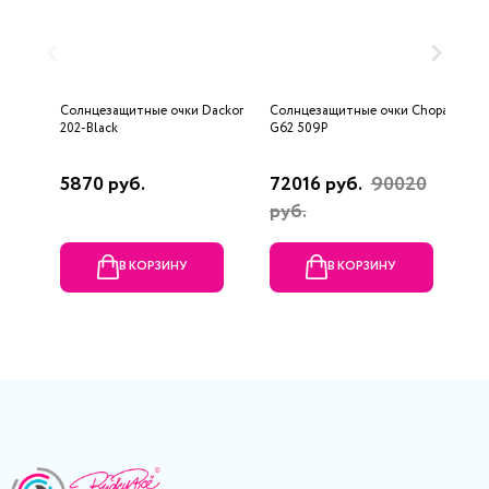
Солнцезащитные очки Dackor
Солнцезащитные очки Chopard
С
202-Black
G62 509P
M
5870 руб.
72016 руб.
90020
1
руб.
р
В КОРЗИНУ
В КОРЗИНУ