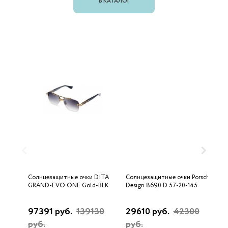
В КАТАЛОГ
Солнцезащитные очки DITA
Солнцезащитные очки Porsche
С
GRAND-EVO ONE Gold-BLK
Design 8690 D 57-20-145
U
97391 руб.
139130
29610 руб.
42300
3
руб.
руб.