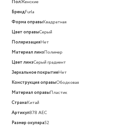
Пол
Женские
Бренд
Furla
Форма оправы
Квадратная
Цвет оправы
Серый
Поляризация
Нет
Материал линз
Полимер
Цвет линз
Серый градиент
Зеркальное покрытие
Нет
Конструкция оправы
Ободковая
Материал оправы
Пластик
Страна
Китай
Артикул
878 AEC
Размер окуляра
52