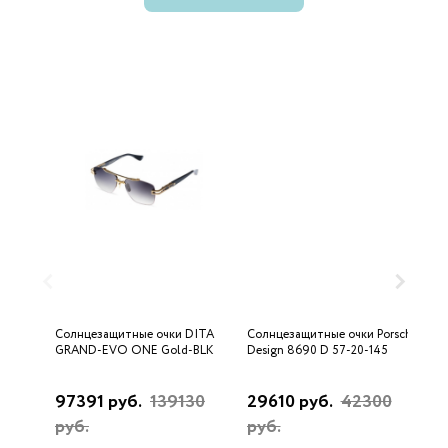
Солнцезащитные очки DITA
Солнцезащитные очки Porsche
С
GRAND-EVO ONE Gold-BLK
Design 8690 D 57-20-145
U
97391 руб.
139130
29610 руб.
42300
3
руб.
руб.