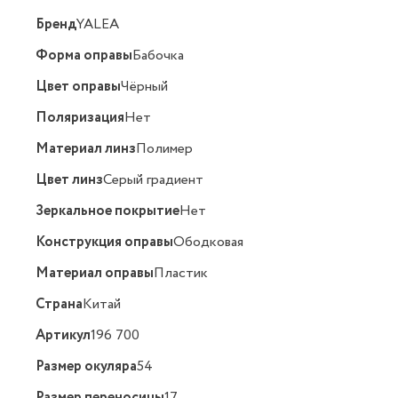
Бренд
YALEA
Форма оправы
Бабочка
Цвет оправы
Чёрный
Поляризация
Нет
Материал линз
Полимер
Цвет линз
Серый градиент
Зеркальное покрытие
Нет
Конструкция оправы
Ободковая
Материал оправы
Пластик
Страна
Китай
Артикул
196 700
Размер окуляра
54
Размер переносицы
17