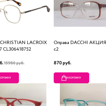
 CHRISTIAN LACROIX
Оправа DACCHI АКЦИЯ
87 CL306418752
c2
б.
870 руб.
15980 руб.
КОРЗИНУ
В КОРЗИНУ