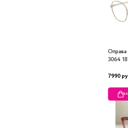
Оправа
3064 1
7990 ру
В 