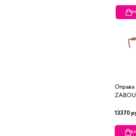
В
Оправ
ZABOU
13370 р
В 