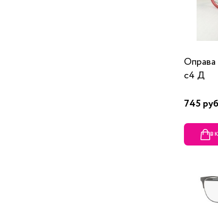
Оправа
c4 Д
745 руб
В 