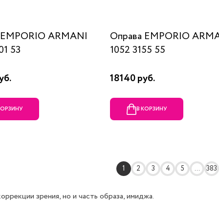
а EMPORIO ARMANI
Оправа EMPORIO ARM
01 53
1052 3155 55
уб.
18140 руб.
КОРЗИНУ
В КОРЗИНУ
1
2
3
4
5
...
383
ррекции зрения, но и часть образа, имиджа.