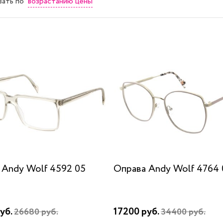
возрастанию цены
вать
по
 Andy Wolf 4592 05
Оправа Andy Wolf 4764 
уб.
17200 руб.
26680 руб.
34400 руб.