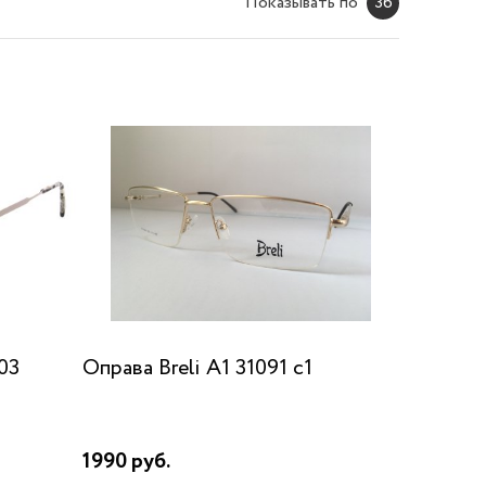
Показывать по
36
03
Оправа Breli A1 31091 c1
1990 руб.