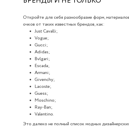
БРЕНДЫ И НЕ ТОЛЬКО
Откройте для себя разнообразие форм, материалов
очков от таких известных брендов, как:
Just Cavalli;
Vogue;
Gucci;
Adidas;
Bvlgari;
Escada;
Armani;
Givenchy;
Lacoste;
Guess;
Moschino;
Ray-Ban;
Valentino.
Это далеко не полный список модных дизайнерских