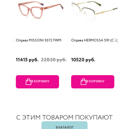
Оправа MISSONI 0072 FWM
Оправа HERMOSSA 591 (C 4)
О
(
11415 руб.
22830 руб.
10520 руб.
1
В КОРЗИНУ
В КОРЗИНУ
С ЭТИМ ТОВАРОМ ПОКУПАЮТ
В КАТАЛОГ