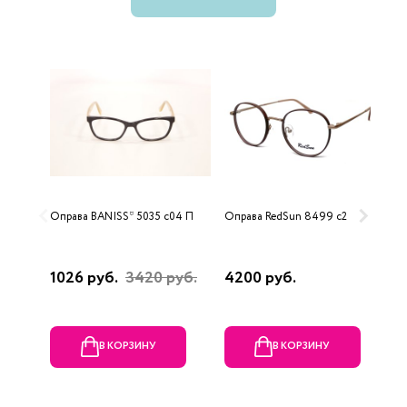
Оправа BANISS* 5035 с04 П
Оправа RedSun 8499 с2
О
1026 руб.
3420 руб.
4200 руб.
3
В КОРЗИНУ
В КОРЗИНУ