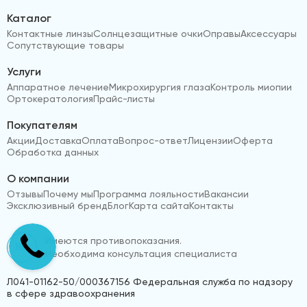
Каталог
Контактные линзы
Солнцезащитные очки
Оправы
Аксессуары
Сопутствующие товары
Услуги
Аппаратное лечение
Микрохирургия глаза
Контроль миопии
Ортокератология
Прайс-листы
Покупателям
Акции
Доставка
Оплата
Вопрос-ответ
Лицензии
Оферта
Обработка данных
О компании
Отзывы
Почему мы
Программа лояльности
Вакансии
Эксклюзивный бренд
Блог
Карта сайта
Контакты
Имеются противопоказания.
18+
Необходима консультация специалиста
Л041-01162-50/000367156 Федеральная служба по надзору
в сфере здравоохранения