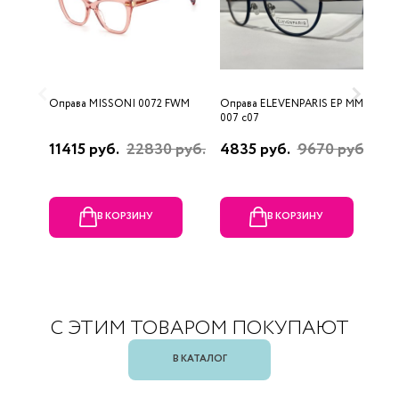
Оправа MISSONI 0072 FWM
Оправа ELEVENPARIS EP MM
О
007 c07
11415 руб.
22830 руб.
4835 руб.
9670 руб.
1
р
В КОРЗИНУ
В КОРЗИНУ
С ЭТИМ ТОВАРОМ ПОКУПАЮТ
В КАТАЛОГ