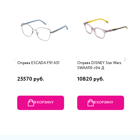
Оправа ESCADA F91 A51
Оправа DISNEY Star Wars
О
SWAA110 c94 Д
3
25570 руб.
10820 руб.
1
В КОРЗИНУ
В КОРЗИНУ