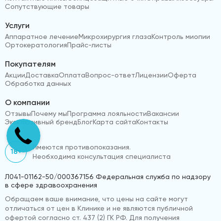
Сопутствующие товары
Услуги
Аппаратное лечение
Микрохирургия глаза
Контроль миопии
Ортокератология
Прайс-листы
Покупателям
Акции
Доставка
Оплата
Вопрос-ответ
Лицензии
Оферта
Обработка данных
О компании
Отзывы
Почему мы
Программа лояльности
Вакансии
Эксклюзивный бренд
Блог
Карта сайта
Контакты
Имеются противопоказания.
18+
Необходима консультация специалиста
Л041-01162-50/000367156 Федеральная служба по надзору
в сфере здравоохранения
Обращаем ваше внимание, что цены на сайте могут
отличаться от цен в Клинике и не являются публичной
офертой согласно ст. 437 (2) ГК РФ. Для получения