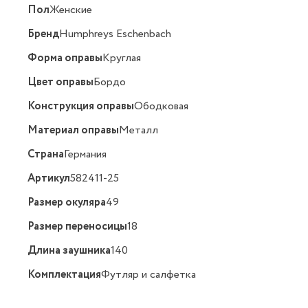
Пол
Женские
Бренд
Humphreys Eschenbach
Форма оправы
Круглая
Цвет оправы
Бордо
Конструкция оправы
Ободковая
Материал оправы
Металл
Страна
Германия
Артикул
582411-25
Размер окуляра
49
Размер переносицы
18
Длина заушника
140
Комплектация
Футляр и салфетка