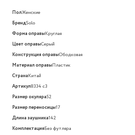
Пол
Женские
Бренд
Solo
Форма оправы
Круглая
Цвет оправы
Серый
Конструкция оправы
Ободковая
Материал оправы
Пластик
Страна
Китай
Артикул
8334 c3
Размер окуляра
52
Размер переносицы
17
Длина заушника
142
Комплектация
Без футляра