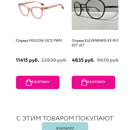
Оправа MISSONI 0072 FWM
Оправа ELEVENPARIS EP MM
О
007 c07
11415 руб.
22830 руб.
4835 руб.
9670 руб.
1
р
В КОРЗИНУ
В КОРЗИНУ
С ЭТИМ ТОВАРОМ ПОКУПАЮТ
В КАТАЛОГ