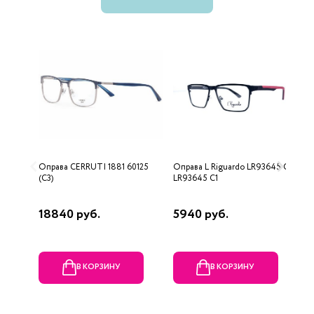
Оправа CERRUTI 1881 60125
Оправа L Riguardo LR93645 C1
О
(C3)
LR93645 C1
2
18840 руб.
5940 руб.
6
В КОРЗИНУ
В КОРЗИНУ