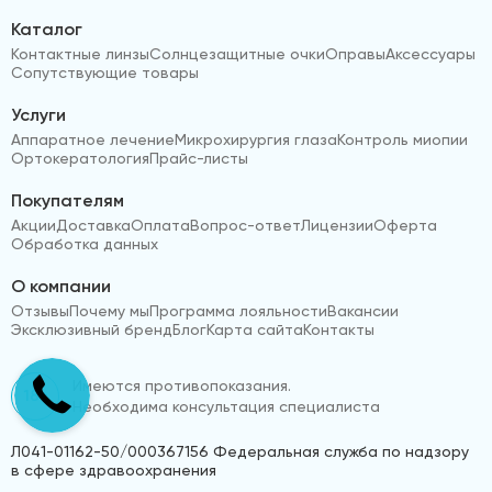
Каталог
Контактные линзы
Солнцезащитные очки
Оправы
Аксессуары
Сопутствующие товары
Услуги
Аппаратное лечение
Микрохирургия глаза
Контроль миопии
Ортокератология
Прайс-листы
Покупателям
Акции
Доставка
Оплата
Вопрос-ответ
Лицензии
Оферта
Обработка данных
О компании
Отзывы
Почему мы
Программа лояльности
Вакансии
Эксклюзивный бренд
Блог
Карта сайта
Контакты
Имеются противопоказания.
18+
Необходима консультация специалиста
Л041-01162-50/000367156 Федеральная служба по надзору
в сфере здравоохранения