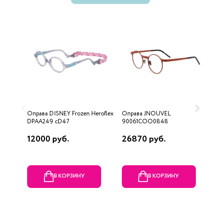
Оправа DISNEY Frozen Heroflex
Оправа JNOUVEL
О
DPAA249 cD47
90061COO0848
12000 руб.
26870 руб.
9
В КОРЗИНУ
В КОРЗИНУ