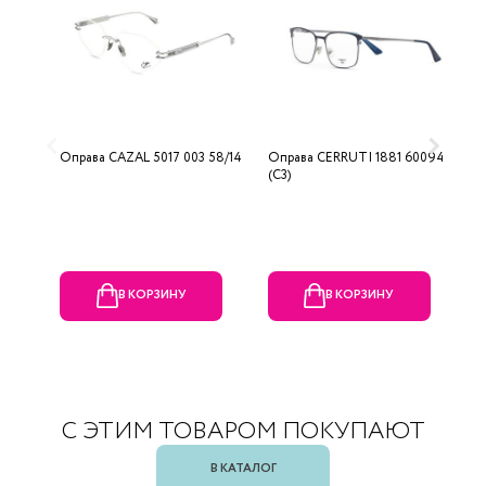
Оправа CAZAL 5017 003 58/14
Оправа CERRUTI 1881 60094
О
(C3)
0
В КОРЗИНУ
В КОРЗИНУ
С ЭТИМ ТОВАРОМ ПОКУПАЮТ
В КАТАЛОГ