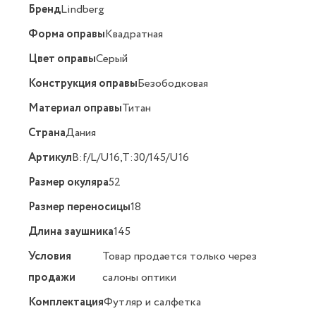
Бренд
Lindberg
Форма оправы
Квадратная
Цвет оправы
Серый
Конструкция оправы
Безободковая
Материал оправы
Титан
Страна
Дания
Артикул
B:f/L/U16,T:30/145/U16
Размер окуляра
52
Размер переносицы
18
Длина заушника
145
Условия
Товар продается только через
продажи
салоны оптики
Комплектация
Футляр и салфетка