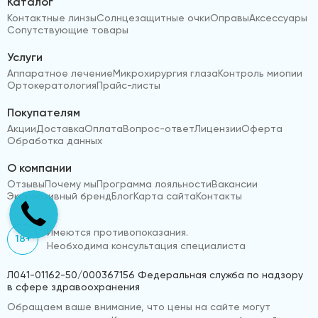
Каталог
Контактные линзы
Солнцезащитные очки
Оправы
Аксессуары
Сопутствующие товары
Услуги
Аппаратное лечение
Микрохирургия глаза
Контроль миопии
Ортокератология
Прайс-листы
Покупателям
Акции
Доставка
Оплата
Вопрос-ответ
Лицензии
Оферта
Обработка данных
О компании
Отзывы
Почему мы
Программа лояльности
Вакансии
Эксклюзивный бренд
Блог
Карта сайта
Контакты
Имеются противопоказания.
18+
Необходима консультация специалиста
Л041-01162-50/000367156 Федеральная служба по надзору
в сфере здравоохранения
Обращаем ваше внимание, что цены на сайте могут