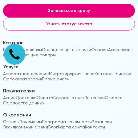
Записаться к врачу
Узнать статус заказа
Каталог
Контактные линзы
Солнцезащитные очки
Оправы
Аксессуары
Сопутствующие товары
Услуги
Аппаратное лечение
Микрохирургия глаза
Контроль миопии
Ортокератология
Прайс-листы
Покупателям
Акции
Доставка
Оплата
Вопрос-ответ
Лицензии
Оферта
Обработка данных
О компании
Отзывы
Почему мы
Программа лояльности
Вакансии
Эксклюзивный бренд
Блог
Карта сайта
Контакты