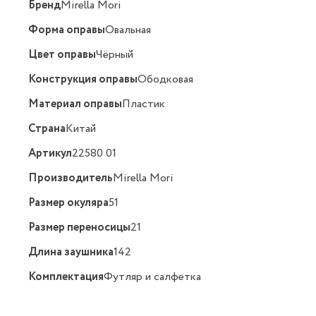
Бренд
Mirella Mori
Форма оправы
Овальная
Цвет оправы
Чёрный
Конструкция оправы
Ободковая
Материал оправы
Пластик
Страна
Китай
Артикул
22580 01
Производитель
Mirella Mori
Размер окуляра
51
Размер переносицы
21
Длина заушника
142
Комплектация
Футляр и салфетка