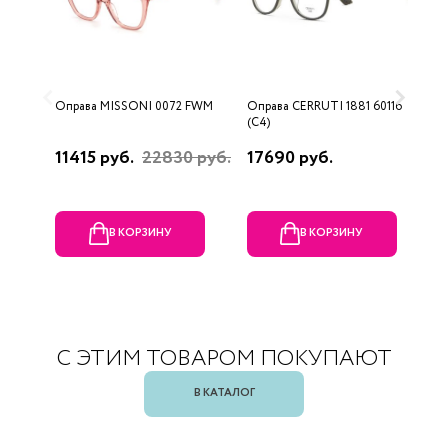
Оправа MISSONI 0072 FWM
Оправа CERRUTI 1881 60116
О
(C4)
(
11415 руб.
22830 руб.
17690 руб.
1
В КОРЗИНУ
В КОРЗИНУ
С ЭТИМ ТОВАРОМ ПОКУПАЮТ
В КАТАЛОГ