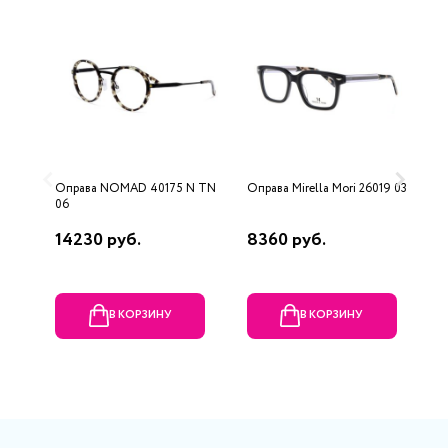
Оправа NOMAD 40175 N TN
Оправа Mirella Mori 26019 03
О
06
B
14230 руб.
8360 руб.
3
В КОРЗИНУ
В КОРЗИНУ