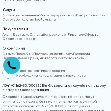
Услуги
Аппаратное лечение
Микрохирургия глаза
Контроль миопии
Ортокератология
Прайс-листы
Покупателям
Акции
Доставка
Оплата
Вопрос-ответ
Лицензии
Оферта
Обработка данных
О компании
Отзывы
Почему мы
Программа лояльности
Вакансии
Эксклюзивный бренд
Блог
Карта сайта
Контакты
Имеются противопоказания.
18+
Необходима консультация специалиста
Л041-01162-50/000367156 Федеральная служба по надзору
в сфере здравоохранения
Обращаем ваше внимание, что цены на сайте могут
отличаться от цен в Клинике и не являются публичной
офертой согласно ст. 437 (2) ГК РФ. Для получения
подробной информации о наличии и стоимости указанных