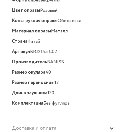
Форма оправы
Круглая
Цвет оправы
Розовый
Конструкция оправы
Ободковая
Материал оправы
Металл
Страна
Китай
Артикул
BRJ2145 C02
Производитель
BANISS
Размер окуляра
48
Размер переносицы
17
Длина заушника
130
Комплектация
Без футляра
Доставка и оплата