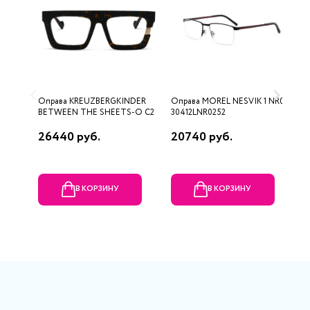
Оправа KREUZBERGKINDER
Оправа MOREL NESVIK 1 NR02
О
BETWEEN THE SHEETS-O C2
30412LNR0252
R
26440 руб.
20740 руб.
1
В КОРЗИНУ
В КОРЗИНУ