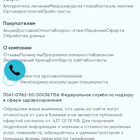
Аппаратное лечение
Микрохирургия глаза
Контроль миопии
Ортокератология
Прайс-листы
Покупателям
Акции
Доставка
Оплата
Вопрос-ответ
Лицензии
Оферта
Обработка данных
О компании
Отзывы
Почему мы
Программа лояльности
Вакансии
Эксклюзивный бренд
Блог
Карта сайта
Контакты
Имеются противопоказания.
18+
Необходима консультация специалиста
Л041-01162-50/000367156 Федеральная служба по надзору
в сфере здравоохранения
Обращаем ваше внимание, что цены на сайте могут
отличаться от цен в Клинике и не являются публичной
офертой согласно ст. 437 (2) ГК РФ. Для получения
подробной информации о наличии и стоимости указанных
услуг, пожалуйста, обращайтесь к администраторам с
помощью формы связи или по телефонам.