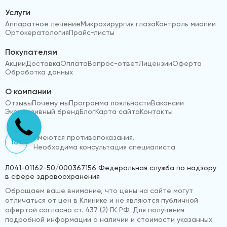
Услуги
Аппаратное лечение
Микрохирургия глаза
Контроль миопии
Ортокератология
Прайс-листы
Покупателям
Акции
Доставка
Оплата
Вопрос-ответ
Лицензии
Оферта
Обработка данных
О компании
Отзывы
Почему мы
Программа лояльности
Вакансии
Эксклюзивный бренд
Блог
Карта сайта
Контакты
Имеются противопоказания.
18+
Необходима консультация специалиста
Л041-01162-50/000367156 Федеральная служба по надзору
в сфере здравоохранения
Обращаем ваше внимание, что цены на сайте могут
отличаться от цен в Клинике и не являются публичной
офертой согласно ст. 437 (2) ГК РФ. Для получения
подробной информации о наличии и стоимости указанных