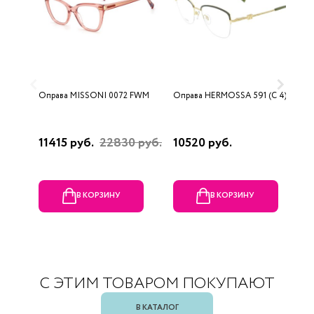
Оправа MISSONI 0072 FWM
Оправа HERMOSSA 591 (C 4)
О
0
11415 руб.
22830 руб.
10520 руб.
4
В КОРЗИНУ
В КОРЗИНУ
С ЭТИМ ТОВАРОМ ПОКУПАЮТ
В КАТАЛОГ