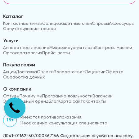
Каталог
Контактные линзы
Солнцезащитные очки
Оправы
Аксессуары
Сопутствующие товары
Услуги
Аппаратное лечение
Микрохирургия глаза
Контроль миопии
Ортокератология
Прайс-листы
Покупателям
Акции
Доставка
Оплата
Вопрос-ответ
Лицензии
Оферта
Обработка данных
О компании
Отзывы
Почему мы
Программа лояльности
Вакансии
Эксклюзивный бренд
Блог
Карта сайта
Контакты
Имеются противопоказания.
18+
Необходима консультация специалиста
Л041-01162-50/000367156 Федеральная служба по надзору