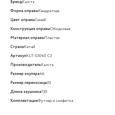
Бренд
Kaлiтa
Форма оправы
Квадратная
Цвет оправы
Синий
Конструкция оправы
Ободковая
Материал оправы
Пластик
Страна
Китай
Артикул
KLT-53040 C3
Производитель
Kaлiтa
Размер окуляра
46
Размер переносицы
15
Длина заушника
130
Комплектация
Футляр и салфетка