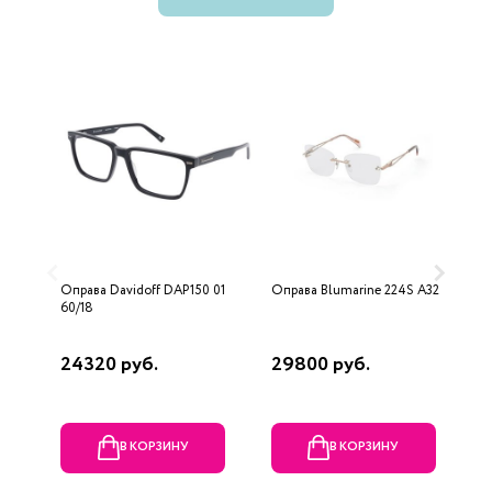
Оправа Davidoff DAP150 01
Оправа Blumarine 224S A32
О
60/18
ч
24320 руб.
29800 руб.
1
В КОРЗИНУ
В КОРЗИНУ