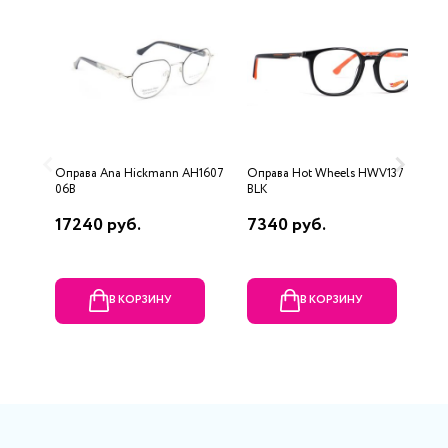
Оправа Ana Hickmann AH1607
Оправа Hot Wheels HWV137
О
06B
BLK
3
17240 руб.
7340 руб.
1
В КОРЗИНУ
В КОРЗИНУ