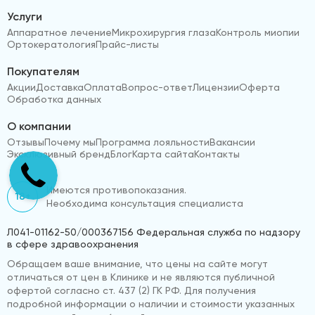
Услуги
Аппаратное лечение
Микрохирургия глаза
Контроль миопии
Ортокератология
Прайс-листы
Покупателям
Акции
Доставка
Оплата
Вопрос-ответ
Лицензии
Оферта
Обработка данных
О компании
Отзывы
Почему мы
Программа лояльности
Вакансии
Эксклюзивный бренд
Блог
Карта сайта
Контакты
Имеются противопоказания.
18+
Необходима консультация специалиста
Л041-01162-50/000367156 Федеральная служба по надзору
в сфере здравоохранения
Обращаем ваше внимание, что цены на сайте могут
отличаться от цен в Клинике и не являются публичной
офертой согласно ст. 437 (2) ГК РФ. Для получения
подробной информации о наличии и стоимости указанных