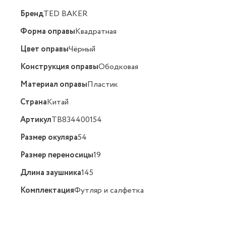
Бренд
TED BAKER
Форма оправы
Квадратная
Цвет оправы
Чёрный
Конструкция оправы
Ободковая
Материал оправы
Пластик
Страна
Китай
Артикул
TB834400154
Размер окуляра
54
Размер переносицы
19
Длина заушника
145
Комплектация
Футляр и салфетка