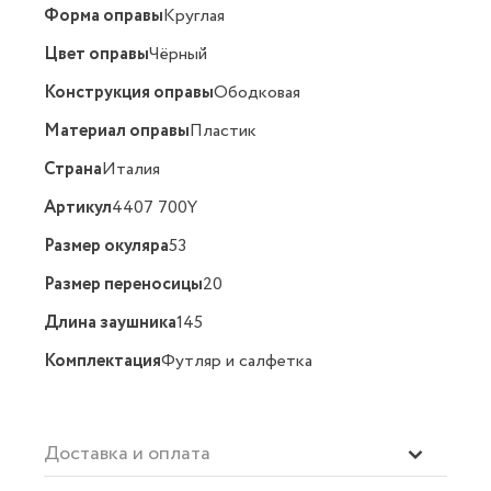
Форма оправы
Круглая
Цвет оправы
Чёрный
Конструкция оправы
Ободковая
Материал оправы
Пластик
Страна
Италия
Артикул
4407 700Y
Размер окуляра
53
Размер переносицы
20
Длина заушника
145
Комплектация
Футляр и салфетка
Доставка и оплата