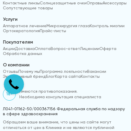
Контактные линзы
Солнцезащитные очки
Оправы
Аксессуары
Сопутствующие товары
Услуги
Аппаратное лечение
Микрохирургия глаза
Контроль миопии
Ортокератология
Прайс-листы
Покупателям
Акции
Доставка
Оплата
Вопрос-ответ
Лицензии
Оферта
Обработка данных
О компании
Отзывы
Почему мы
Программа лояльности
Вакансии
Эксклюзивный бренд
Блог
Карта сайта
Контакты
Имеются противопоказания.
18+
Необходима консультация специалиста
Л041-01162-50/000367156 Федеральная служба по надзору
в сфере здравоохранения
Обращаем ваше внимание, что цены на сайте могут
отличаться от цен в Клинике и не являются публичной