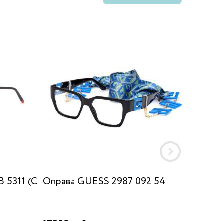
 5311 (C
Оправа GUESS 2987 092 54
Оправа
001 TB