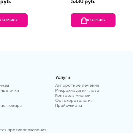
руб.
5330 руб.
В КОРЗИНУ
В КОРЗИНУ
Услуги
инзы
Аппаратное лечение
ные очки
Микрохирургия глаза
Контроль миопии
Ортокератология
ие товары
Прайс-листы
ся противопоказания.