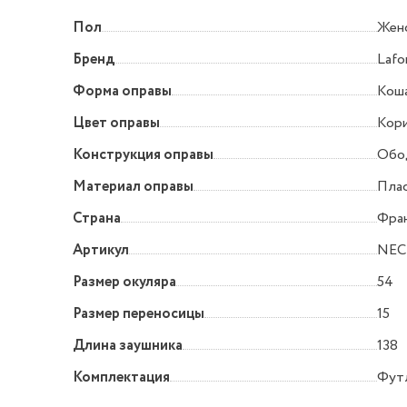
Пол
Жен
Бренд
Lafo
Форма оправы
Коша
Цвет оправы
Кор
Конструкция оправы
Обо
Материал оправы
Пла
Страна
Фра
Артикул
NECT
Размер окуляра
54
Размер переносицы
15
Длина заушника
138
Комплектация
Футл