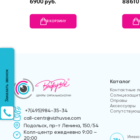
6900 руб.
88610 
В КОРЗИНУ
Заказать звонок
Каталог
Контактные л
Солнцезащит
Оправы
Аксессуары
+7(495)984-35-34
Сопутствующ
call-centr@vizhuvse.com
Подольск, пр-т Ленина, 150/54
Kолл-центр ежедневно 9:00 –
Имеют
20:00
18+