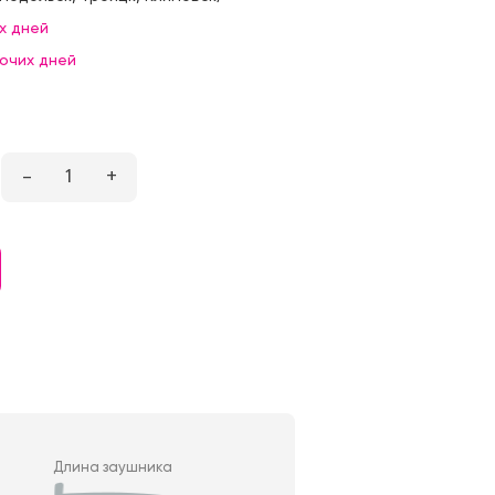
х дней
бочих дней
–
1
+
Длина заушника