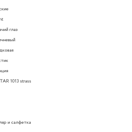
ские
nt
чий глаз
ичневый
дковая
стик
нция
AR 1013 strass
яр и салфетка