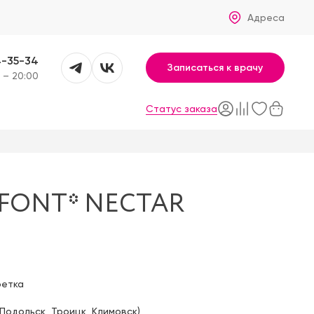
Адреса
4-35-34
Записаться к врачу
 – 20:00
Статус заказа
FONT* NECTAR
фетка
Подольск
,
Троицк
,
Климовск
)