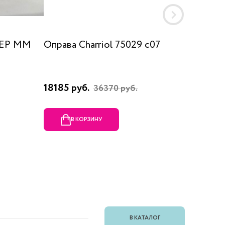
 EP MM
Оправа Charriol 75029 c07
Оправа
18185 руб.
23080 
36370 руб.
В КОРЗИНУ
В
В КАТАЛОГ