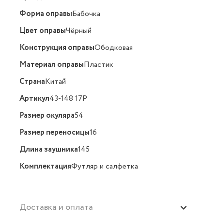
Форма оправы
Бабочка
Цвет оправы
Чёрный
Конструкция оправы
Ободковая
Материал оправы
Пластик
Страна
Китай
Артикул
43-148 17P
Размер окуляра
54
Размер переносицы
16
Длина заушника
145
Комплектация
Футляр и салфетка
Доставка и оплата