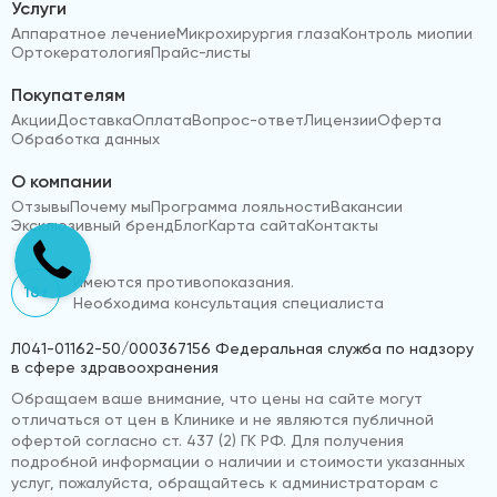
Услуги
Аппаратное лечение
Микрохирургия глаза
Контроль миопии
Ортокератология
Прайс-листы
Покупателям
Акции
Доставка
Оплата
Вопрос-ответ
Лицензии
Оферта
Обработка данных
О компании
Отзывы
Почему мы
Программа лояльности
Вакансии
Эксклюзивный бренд
Блог
Карта сайта
Контакты
Имеются противопоказания.
18+
Необходима консультация специалиста
Л041-01162-50/000367156 Федеральная служба по надзору
в сфере здравоохранения
Обращаем ваше внимание, что цены на сайте могут
отличаться от цен в Клинике и не являются публичной
офертой согласно ст. 437 (2) ГК РФ. Для получения
подробной информации о наличии и стоимости указанных
услуг, пожалуйста, обращайтесь к администраторам с