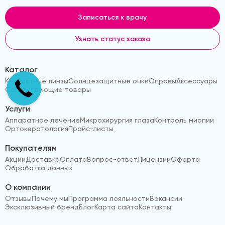
Записаться к врачу
Узнать статус заказа
Каталог
Контактные линзы
Солнцезащитные очки
Оправы
Аксессуары
Сопутствующие товары
Услуги
Аппаратное лечение
Микрохирургия глаза
Контроль миопии
Ортокератология
Прайс-листы
Покупателям
Акции
Доставка
Оплата
Вопрос-ответ
Лицензии
Оферта
Обработка данных
О компании
Отзывы
Почему мы
Программа лояльности
Вакансии
Эксклюзивный бренд
Блог
Карта сайта
Контакты