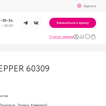
Адреса
4-35-34
Записаться к врачу
 – 20:00
Статус заказа
EPPER 60309
фетка
Подольск
,
Троицк
,
Климовск
)