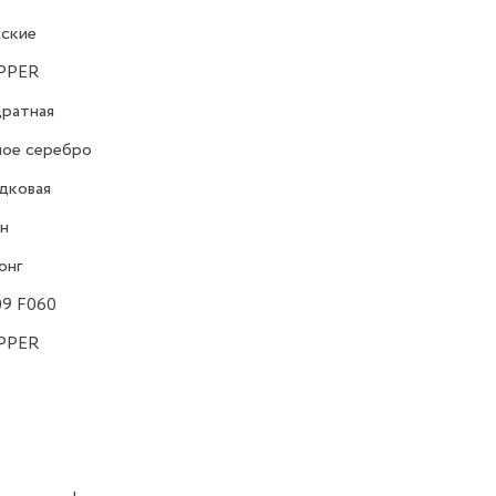
ские
PPER
ратная
ное серебро
дковая
н
онг
09 F060
PPER