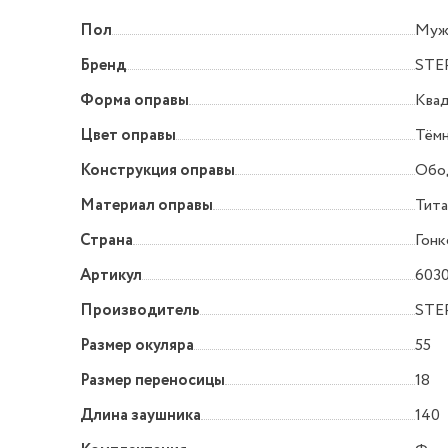
Пол
Муж
Бренд
STE
Форма оправы
Квад
Цвет оправы
Тём
Конструкция оправы
Обо
Материал оправы
Тита
Страна
Гонк
Артикул
603
Производитель
STE
Размер окуляра
55
Размер переносицы
18
Длина заушника
140