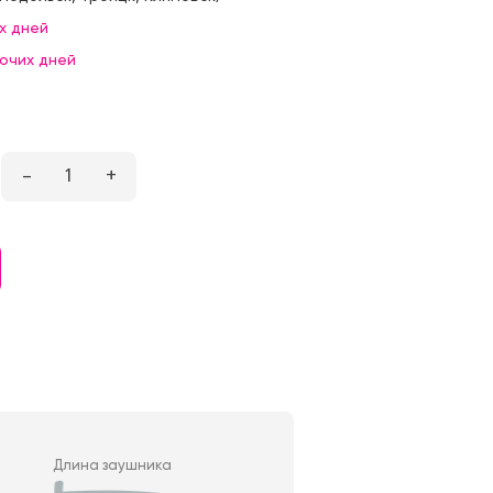
х дней
бочих дней
–
1
+
Длина заушника