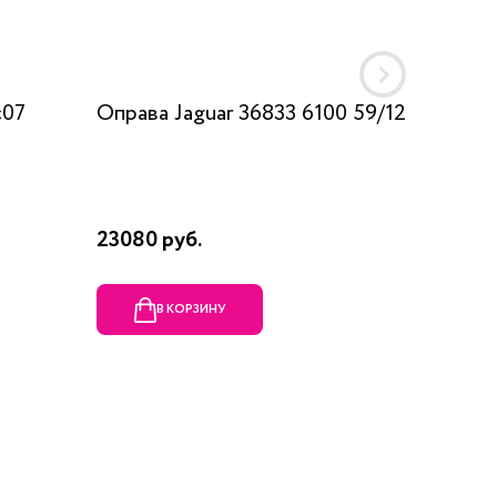
c07
Оправа Jaguar 36833 6100 59/12
Оправа
23080 руб.
1990 ру
В КОРЗИНУ
В