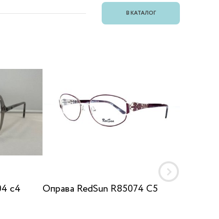
В КАТАЛОГ
04 c4
Оправа RedSun R85074 C5
Оправа