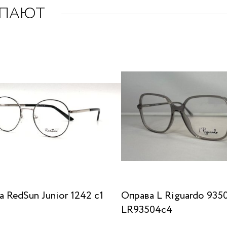
УПАЮТ
 RedSun Junior 1242 c1
Оправа L Riguardo 935
LR93504c4