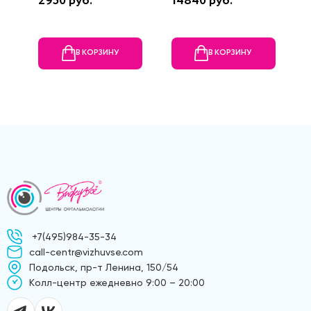
2950 руб.
14840 руб.
3
В КОРЗИНУ
В КОРЗИНУ
+7(495)984-35-34
call-centr@vizhuvse.com
Подольск, пр-т Ленина, 150/54
Kолл-центр ежедневно 9:00 – 20:00