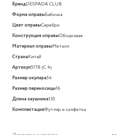
Бренд
DESPADA CLUB
Форма оправы
Бабочка
Цвет оправы
Серебро
Конструкция оправы
Ободковая
Материал оправы
Металл
Страна
Китай
Артикул
5178 (C 4)
Размер окуляра
54
Размер переносицы
16
Длина заушника
135
Комплектация
Футляр и салфетка
Доставка и оплата