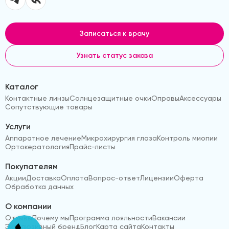
Записаться к врачу
Узнать статус заказа
Каталог
Контактные линзы
Солнцезащитные очки
Оправы
Аксессуары
Сопутствующие товары
Услуги
Аппаратное лечение
Микрохирургия глаза
Контроль миопии
Ортокератология
Прайс-листы
Покупателям
Акции
Доставка
Оплата
Вопрос-ответ
Лицензии
Оферта
Обработка данных
О компании
Отзывы
Почему мы
Программа лояльности
Вакансии
Эксклюзивный бренд
Блог
Карта сайта
Контакты