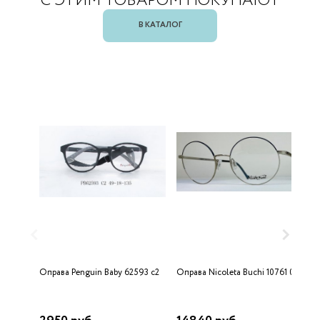
С ЭТИМ ТОВАРОМ ПОКУПАЮТ
В КАТАЛОГ
Оправа Penguin Baby 62593 c2
Оправа Nicoleta Buchi 10761 02
О
5