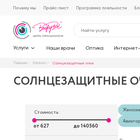
Почему мы
Прайс-лист
Программа лояльности
Бл
Услуги
Наши врачи
Оптика
Интернет-
Главная
Каталог
Солнцезащитные очки
СОЛНЦЕЗАЩИТНЫЕ О
Женски
Стоимость:
Авиато
от
627
до
140560