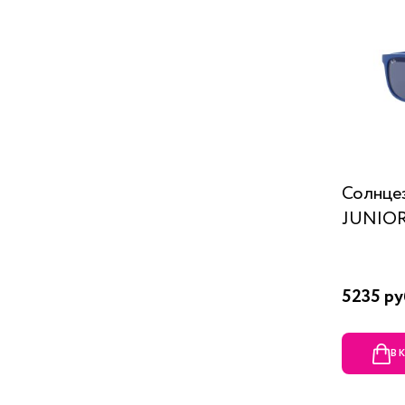
Солнце
JUNIOR
5235 ру
В 