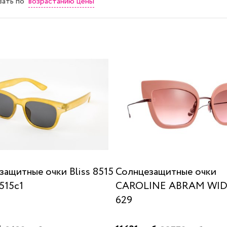
возрастанию цены
вать
по
защитные очки Bliss 8515
Солнцезащитные очки
515c1
CAROLINE ABRAM WI
629