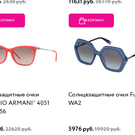
б.
11631 руб.
2630 руб.
38770 руб.
 КОРЗИНУ
В КОРЗИНУ
защитные очки
Солнцезащитные очки Fu
IO ARMANI* 4051
WA2
56
б.
5976 руб.
22620 руб.
19920 руб.