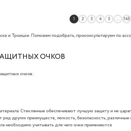
1
2
3
4
5
...
145
ске и Троицке. Поможем подобрать, проконсультируем по асс
ЗАЩИТНЫХ ОЧКОВ
защитных очков:
материала. Стеклянные обеспечивают лучшую защиту и не царап
 ряд других преимуществ, легкость, безопасность, различные
ла необходимо учитывать для чего очки применяются.