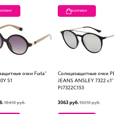
КОРЗИНУ
В КОРЗИНУ
ащитные очки Furla*
Солнцезащитные очки P
0Y S1
JEANS ANSLEY 7322 c1*
PJ7322C153
б.
3063 руб.
18410 руб.
10210 руб.