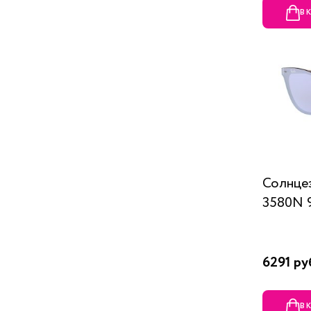
В 
Солнцез
3580N 
6291 ру
В 