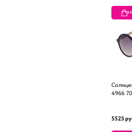
В 
Солнцез
4966 70
5523 ру