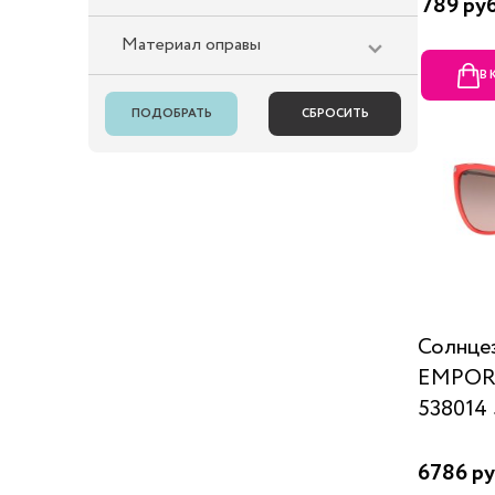
789 ру
Материал оправы
В
Солнце
EMPOR
538014 
6786 ру