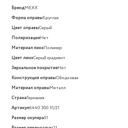
Бренд
MEXX
Форма оправы
Круглая
Цвет оправы
Серый
Поляризация
Нет
Материал линз
Полимер
Цвет линз
Серый градиент
Зеркальное покрытие
Нет
Конструкция оправы
Ободковая
Материал оправы
Металл
Страна
Германия
Артикул
6440 300 51/21
Размер окуляра
51
Размер переносицы
21