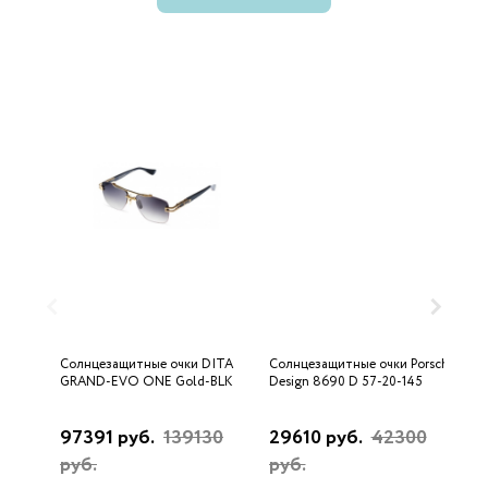
Солнцезащитные очки DITA
Солнцезащитные очки Porsche
С
GRAND-EVO ONE Gold-BLK
Design 8690 D 57-20-145
U
97391 руб.
139130
29610 руб.
42300
3
руб.
руб.