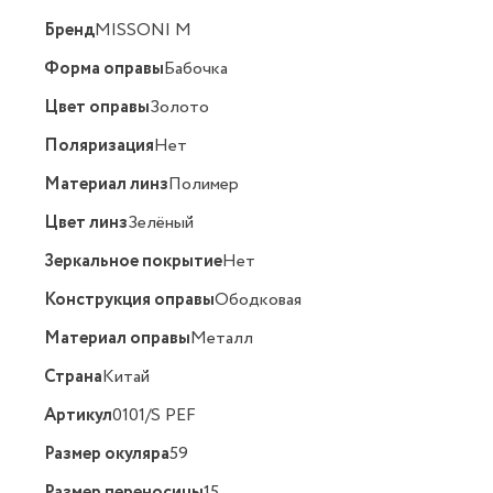
Бренд
MISSONI M
Форма оправы
Бабочка
Цвет оправы
Золото
Поляризация
Нет
Материал линз
Полимер
Цвет линз
Зелёный
Зеркальное покрытие
Нет
Конструкция оправы
Ободковая
Материал оправы
Металл
Страна
Китай
Артикул
0101/S PEF
Размер окуляра
59
Размер переносицы
15