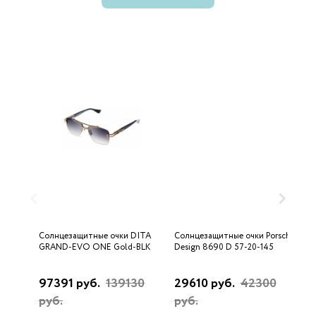
Солнцезащитные очки DITA
Солнцезащитные очки Porsche
С
GRAND-EVO ONE Gold-BLK
Design 8690 D 57-20-145
U
97391 руб.
139130
29610 руб.
42300
3
руб.
руб.