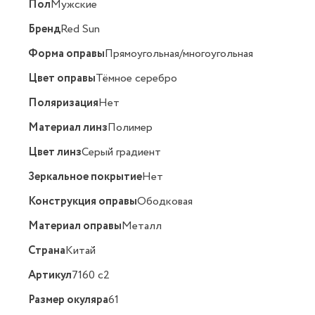
Пол
Мужские
Бренд
Red Sun
Форма оправы
Прямоугольная/многоугольная
Цвет оправы
Тёмное серебро
Поляризация
Нет
Материал линз
Полимер
Цвет линз
Серый градиент
Зеркальное покрытие
Нет
Конструкция оправы
Ободковая
Материал оправы
Металл
Страна
Китай
Артикул
7160 c2
Размер окуляра
61