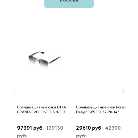
В КАТАЛОГ
Солнцезащитные очки DITA
Солнцезащитные очки Porsche
С
GRAND-EVO ONE Gold-BLK
Design 8690 D 57-20-145
U
97391 руб.
139130
29610 руб.
42300
3
руб.
руб.