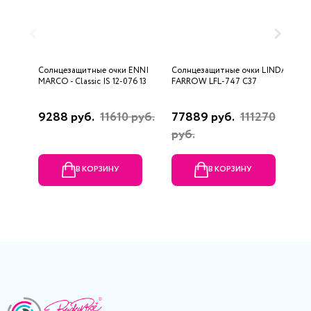
Солнцезащитные очки ENNI
Солнцезащитные очки LINDA
С
MARCO - Classic IS 12-076 13
FARROW LFL-747 C37
S
8
9288 руб.
11610 руб.
77889 руб.
111270
1
руб.
р
В КОРЗИНУ
В КОРЗИНУ