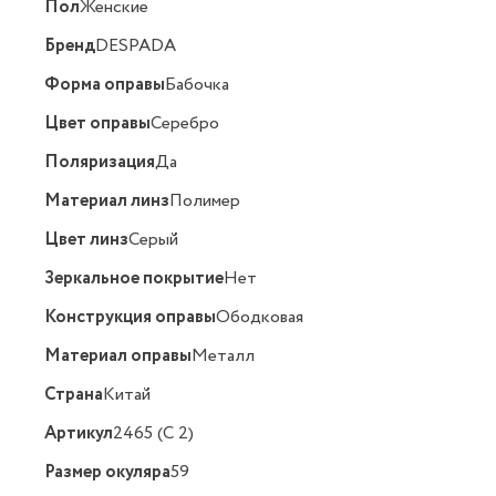
Пол
Женские
Бренд
DESPADA
Форма оправы
Бабочка
Цвет оправы
Серебро
Поляризация
Да
Материал линз
Полимер
Цвет линз
Серый
Зеркальное покрытие
Нет
Конструкция оправы
Ободковая
Материал оправы
Металл
Страна
Китай
Артикул
2465 (C 2)
Размер окуляра
59