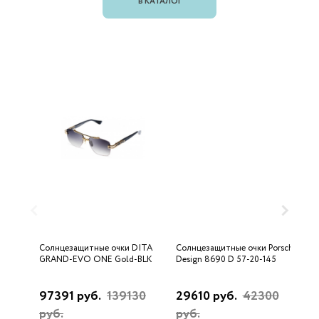
В КАТАЛОГ
Солнцезащитные очки DITA
Солнцезащитные очки Porsche
С
GRAND-EVO ONE Gold-BLK
Design 8690 D 57-20-145
U
97391 руб.
139130
29610 руб.
42300
3
руб.
руб.