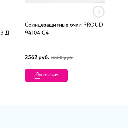
Солнцезащитные очки PROUD
Солнце
03 Д
94104 С4
1881 80
2562 руб.
15036 
3660 руб.
В КОРЗИНУ
В