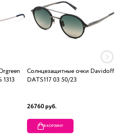
Orgreen
Солнцезащитные очки Davidoff
Солнц
 1313
DATS117 03 50/23
SUN K
26760 руб.
17910 р
В КОРЗИНУ
В