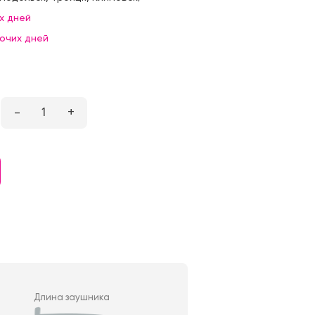
х дней
бочих дней
–
1
+
Длина заушника