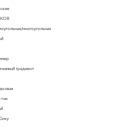
ские
CKOR
оугольная/многоугольная
ый
имер
чневый градиент
дковая
стик
ай
Grey