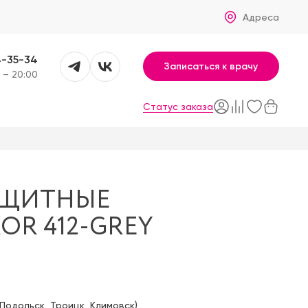
Адреса
4-35-34
Записаться к врачу
 – 20:00
Статус заказа
АЩИТНЫЕ
OR 412-GREY
Подольск
,
Троицк
,
Климовск
)