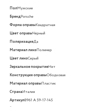
Пол
Мужские
Бренд
Porsche
Форма оправы
Квадратная
Цвет оправы
Чёрный
Поляризация
Да
Материал линз
Полимер
Цвет линз
Серый
Зеркальное покрытие
Нет
Конструкция оправы
Ободковая
Материал оправы
Пластик
Страна
Италия
Артикул
8961 A 59-17-145