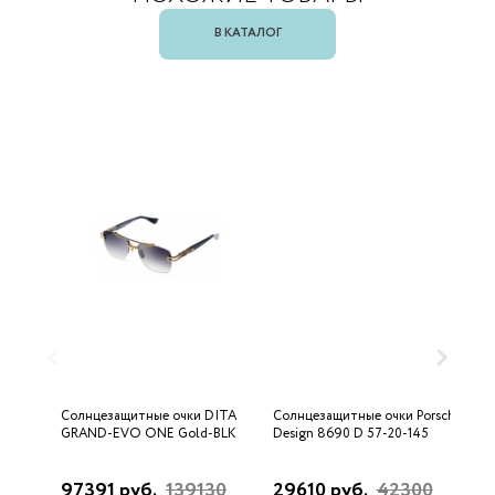
В КАТАЛОГ
Солнцезащитные очки DITA
Солнцезащитные очки Porsche
С
GRAND-EVO ONE Gold-BLK
Design 8690 D 57-20-145
U
97391 руб.
139130
29610 руб.
42300
3