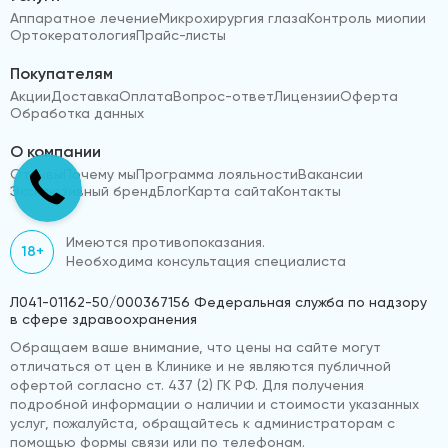
Аппаратное лечение
Микрохирургия глаза
Контроль миопии
Ортокератология
Прайс-листы
Покупателям
Акции
Доставка
Оплата
Вопрос-ответ
Лицензии
Оферта
Обработка данных
О компании
Отзывы
Почему мы
Программа лояльности
Вакансии
Эксклюзивный бренд
Блог
Карта сайта
Контакты
Имеются противопоказания.
18+
Необходима консультация специалиста
Л041-01162-50/000367156 Федеральная служба по надзору
в сфере здравоохранения
Обращаем ваше внимание, что цены на сайте могут
отличаться от цен в Клинике и не являются публичной
офертой согласно ст. 437 (2) ГК РФ. Для получения
подробной информации о наличии и стоимости указанных
услуг, пожалуйста, обращайтесь к администраторам с
помощью формы связи или по телефонам.