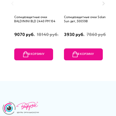
Солнцезащитные очки
Солнцезащитные очки Solano
С
BALDININI BLD 2440 PM 104
Sun дет, 50059B
P
9070 руб.
18140 руб.
3930 руб.
7860 руб.
5
В КОРЗИНУ
В КОРЗИНУ