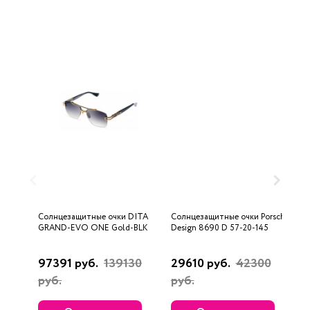
Солнцезащитные очки DITA
Солнцезащитные очки Porsche
С
GRAND-EVO ONE Gold-BLK
Design 8690 D 57-20-145
U
97391 руб.
139130
29610 руб.
42300
3
руб.
руб.