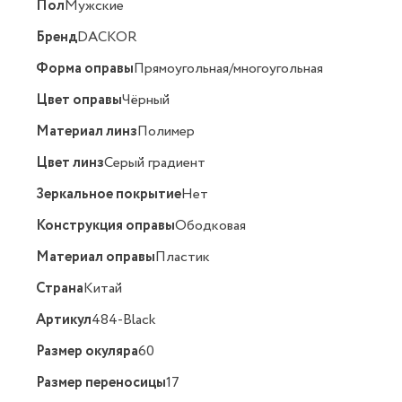
Пол
Мужские
Бренд
DACKOR
Форма оправы
Прямоугольная/многоугольная
Цвет оправы
Чёрный
Материал линз
Полимер
Цвет линз
Серый градиент
Зеркальное покрытие
Нет
Конструкция оправы
Ободковая
Материал оправы
Пластик
Страна
Китай
Артикул
484-Black
Размер окуляра
60
Размер переносицы
17