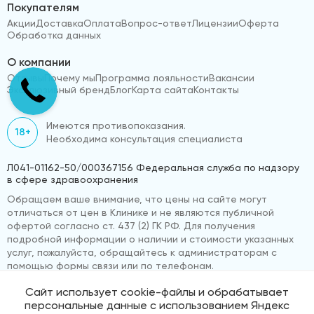
Покупателям
Акции
Доставка
Оплата
Вопрос-ответ
Лицензии
Оферта
Обработка данных
О компании
Отзывы
Почему мы
Программа лояльности
Вакансии
Эксклюзивный бренд
Блог
Карта сайта
Контакты
Имеются противопоказания.
18+
Необходима консультация специалиста
Л041-01162-50/000367156 Федеральная служба по надзору
в сфере здравоохранения
Обращаем ваше внимание, что цены на сайте могут
отличаться от цен в Клинике и не являются публичной
офертой согласно ст. 437 (2) ГК РФ. Для получения
подробной информации о наличии и стоимости указанных
услуг, пожалуйста, обращайтесь к администраторам с
помощью формы связи или по телефонам.
Сайт использует cookie-файлы и обрабатывает
персональные данные с использованием Яндекс
© 2026 «ВижуВсё»
Реквизиты компании