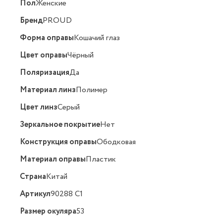
Пол
Женские
Бренд
PROUD
Форма оправы
Кошачий глаз
Цвет оправы
Чёрный
Поляризация
Да
Материал линз
Полимер
Цвет линз
Серый
Зеркальное покрытие
Нет
Конструкция оправы
Ободковая
Материал оправы
Пластик
Страна
Китай
Артикул
90288 C1
Размер окуляра
53