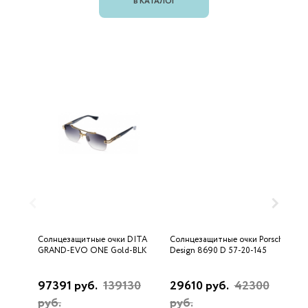
В КАТАЛОГ
Солнцезащитные очки DITA
Солнцезащитные очки Porsche
С
GRAND-EVO ONE Gold-BLK
Design 8690 D 57-20-145
U
97391 руб.
139130
29610 руб.
42300
3
руб.
руб.