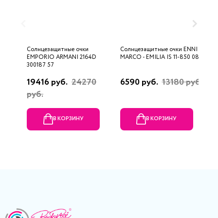
Солнцезащитные очки
Солнцезащитные очки ENNI
С
EMPORIO ARMANI 2164D
MARCO - EMILIA IS 11-850 08P
I
300187 57
C
19416 руб.
24270
6590 руб.
13180 руб.
4
руб.
В КОРЗИНУ
В КОРЗИНУ