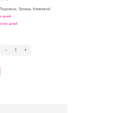
Подольск
,
Троицк
,
Климовск
)
х дней
бочих дней
–
1
+