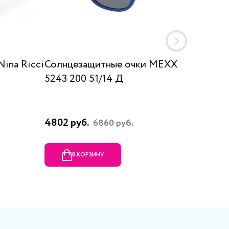
ina Ricci
Солнцезащитные очки MEXX
Солнце
5243 200 51/14 Д
37631 
4802 руб.
19740 
6860 руб.
В КОРЗИНУ
В