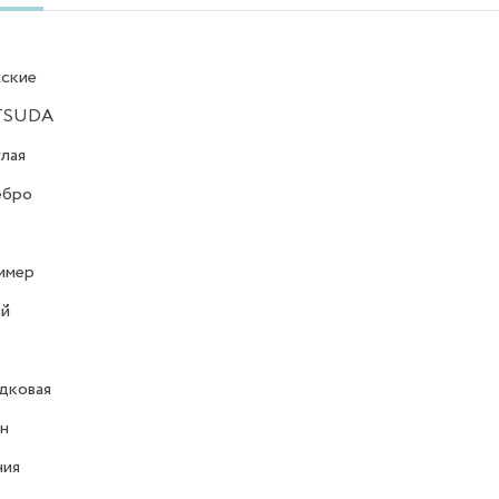
ские
TSUDA
лая
ебро
имер
ий
дковая
н
ния