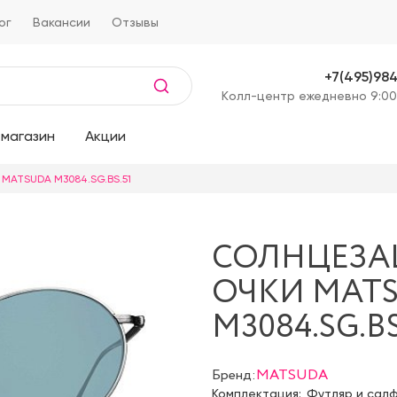
ог
Вакансии
Отзывы
+7(495)98
Kолл-центр ежедневно 9:00
магазин
Акции
 MATSUDA M3084.SG.BS.51
СОЛНЦЕЗ
ОЧКИ MAT
M3084.SG.BS
Бренд:
MATSUDA
Комплектация:
Футляр и сал