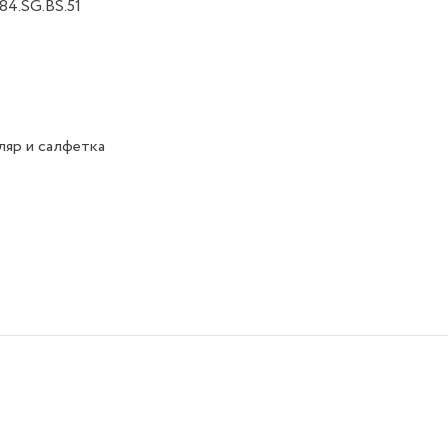
4.SG.BS.51
яр и салфетка