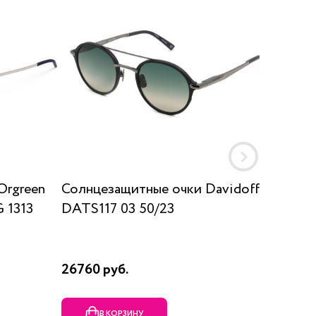
Orgreen
Солнцезащитные очки Davidoff
Солнц
 1313
DATS117 03 50/23
SUN K
26760 руб.
17910 р
В КОРЗИНУ
В