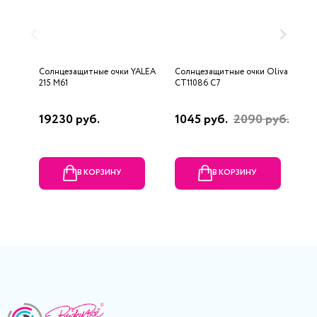
Солнцезащитные очки YALEA
Солнцезащитные очки Oliva
С
215 M61
СТ11086 С7
P
19230 руб.
1045 руб.
2090 руб.
5
р
В КОРЗИНУ
В КОРЗИНУ