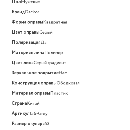
Пол
Мужские
Бренд
Dackor
Форма оправы
Квадратная
Цвет оправы
Серый
Поляризация
Да
Материал линз
Полимер
Цвет линз
Серый градиент
Зеркальное покрытие
Нет
Конструкция оправы
Ободковая
Материал оправы
Пластик
Страна
Китай
Артикул
156-Grey
Размер окуляра
53