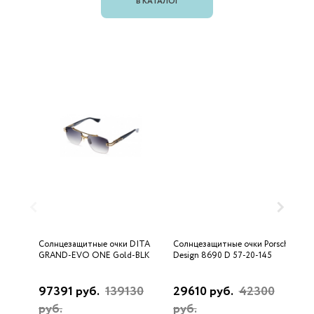
В КАТАЛОГ
Солнцезащитные очки DITA
Солнцезащитные очки Porsche
С
GRAND-EVO ONE Gold-BLK
Design 8690 D 57-20-145
U
97391 руб.
139130
29610 руб.
42300
3
руб.
руб.