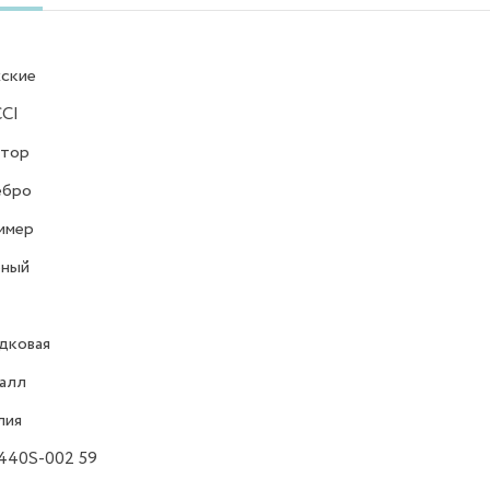
ские
CI
атор
ебро
имер
ёный
дковая
алл
лия
440S-002 59