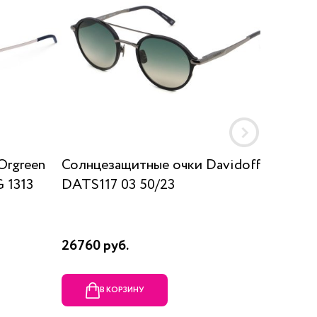
Orgreen
Солнцезащитные очки Davidoff
Солнц
 1313
DATS117 03 50/23
SUN K
26760 руб.
17910 р
В КОРЗИНУ
В