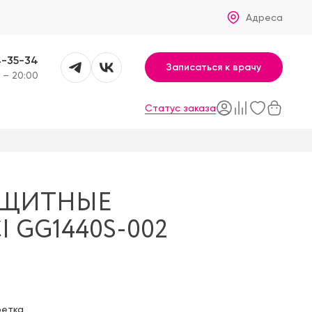
Адреса
4-35-34
Записаться к врачу
 – 20:00
Статус заказа
АЩИТНЫЕ
 GG1440S-002
фетка