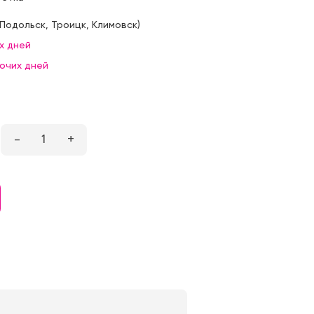
Подольск
,
Троицк
,
Климовск
)
х дней
бочих дней
–
1
+