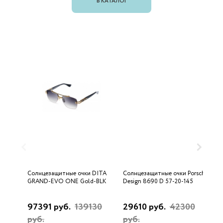
В КАТАЛОГ
Солнцезащитные очки DITA
Солнцезащитные очки Porsche
С
GRAND-EVO ONE Gold-BLK
Design 8690 D 57-20-145
U
97391 руб.
139130
29610 руб.
42300
3
руб.
руб.