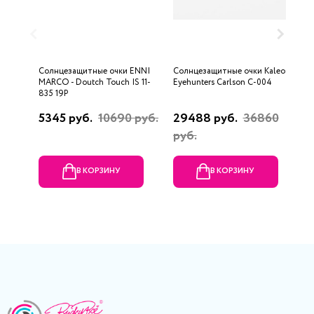
Солнцезащитные очки ENNI
Солнцезащитные очки Kaleos
С
MARCO - Doutch Touch IS 11-
Eyehunters Carlson C-004
M
835 19P
5345 руб.
10690 руб.
29488 руб.
36860
1
руб.
р
В КОРЗИНУ
В КОРЗИНУ