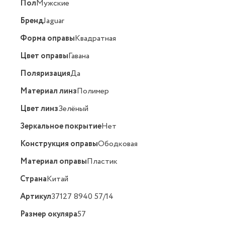
Пол
Мужские
Бренд
Jaguar
Форма оправы
Квадратная
Цвет оправы
Гавана
Поляризация
Да
Материал линз
Полимер
Цвет линз
Зелёный
Зеркальное покрытие
Нет
Конструкция оправы
Ободковая
Материал оправы
Пластик
Страна
Китай
Артикул
37127 8940 57/14
Размер окуляра
57