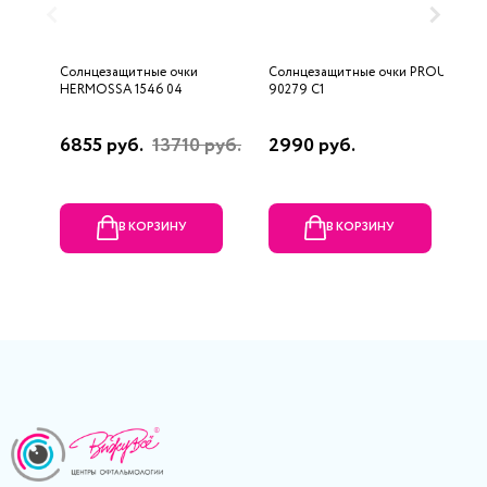
Солнцезащитные очки
Солнцезащитные очки PROUD
С
HERMOSSA 1546 04
90279 C1
C
6855 руб.
13710 руб.
2990 руб.
6
В КОРЗИНУ
В КОРЗИНУ