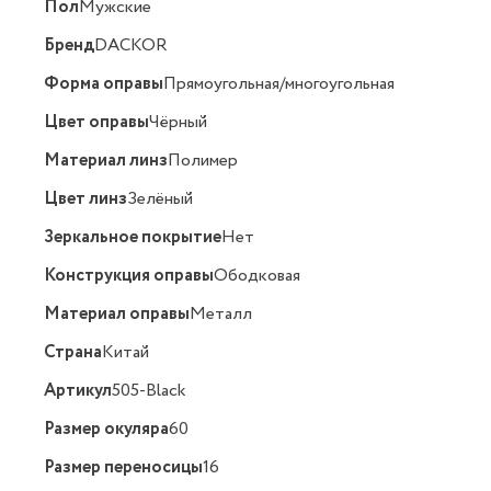
Пол
Мужские
Бренд
DACKOR
Форма оправы
Прямоугольная/многоугольная
Цвет оправы
Чёрный
Материал линз
Полимер
Цвет линз
Зелёный
Зеркальное покрытие
Нет
Конструкция оправы
Ободковая
Материал оправы
Металл
Страна
Китай
Артикул
505-Black
Размер окуляра
60
Размер переносицы
16