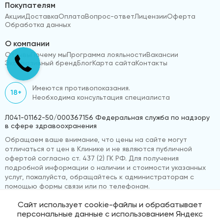
Покупателям
Акции
Доставка
Оплата
Вопрос-ответ
Лицензии
Оферта
Обработка данных
О компании
Отзывы
Почему мы
Программа лояльности
Вакансии
Эксклюзивный бренд
Блог
Карта сайта
Контакты
Имеются противопоказания.
18+
Необходима консультация специалиста
Л041-01162-50/000367156 Федеральная служба по надзору
в сфере здравоохранения
Обращаем ваше внимание, что цены на сайте могут
отличаться от цен в Клинике и не являются публичной
офертой согласно ст. 437 (2) ГК РФ. Для получения
подробной информации о наличии и стоимости указанных
услуг, пожалуйста, обращайтесь к администраторам с
помощью формы связи или по телефонам.
Сайт использует cookie-файлы и обрабатывает
персональные данные с использованием Яндекс
© 2026 «ВижуВсё»
Реквизиты компании