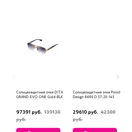
Солнцезащитные очки DITA
Солнцезащитные очки Porsche
С
GRAND-EVO ONE Gold-BLK
Design 8690 D 57-20-145
U
97391 руб.
139130
29610 руб.
42300
3
руб.
руб.