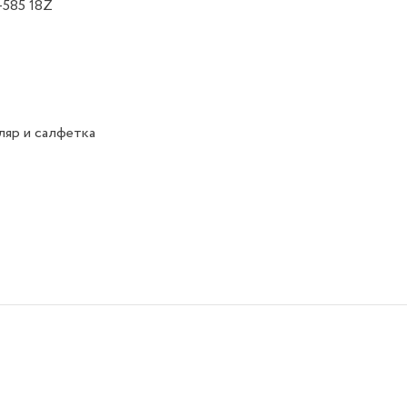
1-585 18Z
яр и салфетка