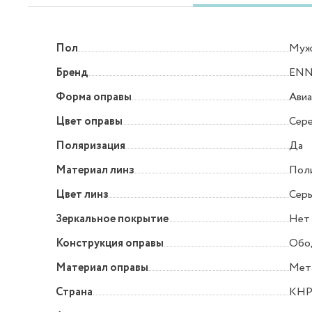
Пол
Муж
Бренд
ENN
Форма оправы
Ави
Цвет оправы
Сер
Поляризация
Да
Материал линз
Пол
Цвет линз
Серы
Зеркальное покрытие
Нет
Конструкция оправы
Обо
Материал оправы
Мет
Страна
КН