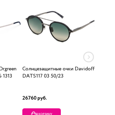
Orgreen
Солнцезащитные очки Davidoff
Солнц
 1313
DATS117 03 50/23
SUN K
26760 руб.
17910 р
В КОРЗИНУ
В