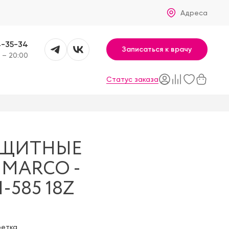
Адреса
4-35-34
Записаться к врачу
 – 20:00
Статус заказа
АЩИТНЫЕ
 MARCO -
1-585 18Z
фетка