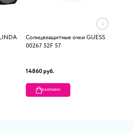
 LINDA
Солнцезащитные очки GUESS
Солнце
00267 52F 57
4357 6
14860 руб.
15925 
В КОРЗИНУ
В