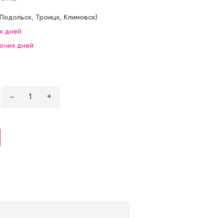
Подольск
,
Троицк
,
Климовск
)
х дней
бочих дней
–
1
+