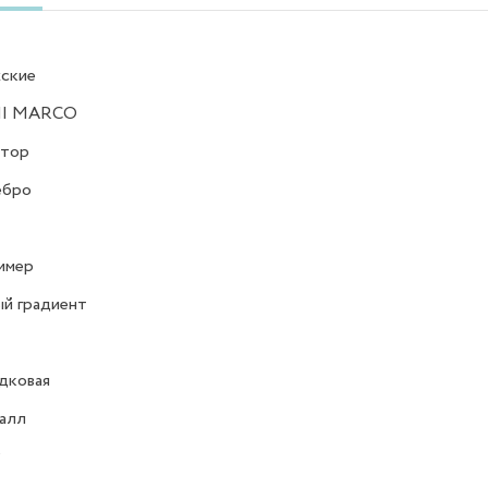
ские
I MARCO
атор
ебро
имер
й градиент
дковая
алл
Р