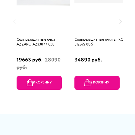
Солнцезащитные очки
Солнцезащитные очки ETRO
С
AZZARO AZ33077 C03
0128/S 086
2
19663 руб.
28090
34890 руб.
4
руб.
В КОРЗИНУ
В КОРЗИНУ