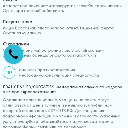
Аппаратное лечение
Микрохирургия глаза
Контроль миопии
Ортокератология
Прайс-листы
Покупателям
Акции
Доставка
Оплата
Вопрос-ответ
Лицензии
Оферта
Обработка данных
О компании
Отзывы
Почему мы
Программа лояльности
Вакансии
Эксклюзивный бренд
Блог
Карта сайта
Контакты
Имеются противопоказания.
18+
Необходима консультация специалиста
Л041-01162-50/000367156 Федеральная служба по надзору
в сфере здравоохранения
Обращаем ваше внимание, что цены на сайте могут
отличаться от цен в Клинике и не являются публичной
офертой согласно ст. 437 (2) ГК РФ. Для получения
подробной информации о наличии и стоимости указанных
услуг, пожалуйста, обращайтесь к администраторам с
помощью формы связи или по телефонам.