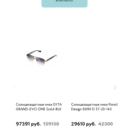
В КАТАЛОГ
Солнцезащитные очки DITA
Солнцезащитные очки Porsche
С
GRAND-EVO ONE Gold-BLK
Design 8690 D 57-20-145
U
97391 руб.
139130
29610 руб.
42300
3