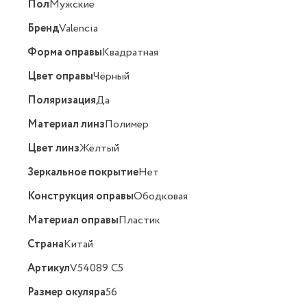
Пол
Мужские
Бренд
Valencia
Форма оправы
Квадратная
Цвет оправы
Чёрный
Поляризация
Да
Материал линз
Полимер
Цвет линз
Жёлтый
Зеркальное покрытие
Нет
Конструкция оправы
Ободковая
Материал оправы
Пластик
Страна
Китай
Артикул
V54089 C5
Размер окуляра
56