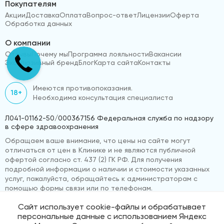
Покупателям
Акции
Доставка
Оплата
Вопрос-ответ
Лицензии
Оферта
Обработка данных
О компании
Отзывы
Почему мы
Программа лояльности
Вакансии
Эксклюзивный бренд
Блог
Карта сайта
Контакты
Имеются противопоказания.
18+
Необходима консультация специалиста
Л041-01162-50/000367156 Федеральная служба по надзору
в сфере здравоохранения
Обращаем ваше внимание, что цены на сайте могут
отличаться от цен в Клинике и не являются публичной
офертой согласно ст. 437 (2) ГК РФ. Для получения
подробной информации о наличии и стоимости указанных
услуг, пожалуйста, обращайтесь к администраторам с
помощью формы связи или по телефонам.
Сайт использует cookie-файлы и обрабатывает
персональные данные с использованием Яндекс
© 2026 «ВижуВсё»
Реквизиты компании