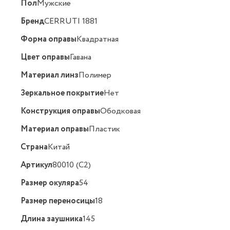
Пол
Мужские
Бренд
CERRUTI 1881
Форма оправы
Квадратная
Цвет оправы
Гавана
Материал линз
Полимер
Зеркальное покрытие
Нет
Конструкция оправы
Ободковая
Материал оправы
Пластик
Страна
Китай
Артикул
80010 (C2)
Размер окуляра
54
Размер переносицы
18
Длина заушника
145