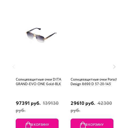
Солнцезащитные очки DITA
Солнцезащитные очки Porsche
С
GRAND-EVO ONE Gold-BLK
Design 8690 D 57-20-145
U
97391 руб.
139130
29610 руб.
42300
3
руб.
руб.
В КОРЗИНУ
В КОРЗИНУ